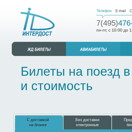
Телефон
E-mail
С
7(495)
476
пн-пт, с 10:00 до 
Билеты на поезд в
и стоимость
С доставкой
Без доставки
Пред
на бланке
электронные
би