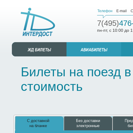
Телефон
E-mail
С
7(495)
476
пн-пт, с 10:00 до 
Билеты на поезд в
стоимость
С доставкой
Без доставки
Пред
на бланке
электронные
би