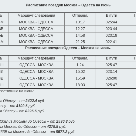
Расписание поездов Москва – Одесса на июнь
а
Маршрут следования
Отправл.
В пути
3М
МОСКВА - ОДЕССА
10:17
025:44
3В
МОСКВА - ОДЕССА
12:27
023:44
5Е
МОСКВА - ОДЕССА
14:58
023:18
3М
МОСКВА - ОДЕССА
21:25
022:41
Расписание поездов Одесса – Москва на июнь.
а
Маршрут следования
Отправл.
В пути
6Ш
ОДЕССА - МОСКВА
1:24
025:47
4Л
ОДЕССА - МОСКВА
15:02
023:14
4Д
ОДЕССА - МОСКВА
15:59
026:00
4Ш
ОДЕССА - МОСКВА
18:03
025:47
состоянию на июнь:
в Одессу – от
2422.4
руб.
ессу – от
4103.6
руб.
в Одессу – от
8226.6
руб.
33В из Москвы до Одессы – от
2530.8
руб.
из Москвы до Одессы – от
4279.5
руб.
33В из Москвы до Одессы – от
8577.2
руб.