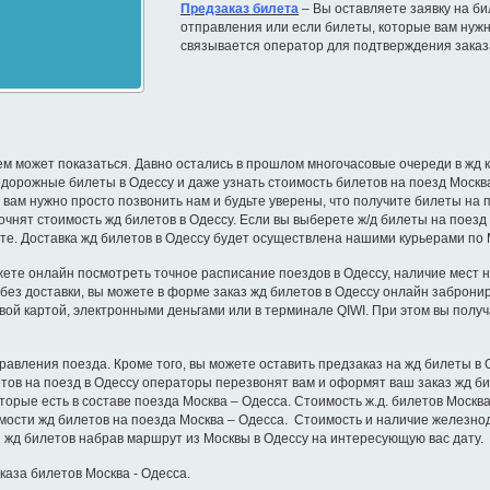
Предзаказ билета
– Вы оставляете заявку на бил
отправления или если билеты, которые вам нужн
связывается оператор для подтверждения заказ
ем может показаться. Давно остались в прошлом многочасовые очереди в жд к
орожные билеты в Одессу и даже узнать стоимость билетов на поезд Москва –
ь вам нужно просто позвонить нам и будьте уверены, что получите билеты на
чнят стоимость жд билетов в Одессу. Если вы выберете ж/д билеты на поезд 
йте. Доставка жд билетов в Одессу будет осуществлена нашими курьерами по 
жете онлайн посмотреть точное расписание поездов в Одессу, наличие мест на 
у без доставки, вы можете в форме заказ жд билетов в Одессу онлайн заброни
вой картой, электронными деньгами или в терминале QIWI. При этом вы полу
правления поезда. Кроме того, вы можете оставить предзаказ на жд билеты в
летов на поезд в Одессу операторы перезвонят вам и оформят ваш заказ жд б
которые есть в составе поезда Москва – Одесса. Стоимость ж.д. билетов Моск
мости жд билетов на поезда Москва – Одесса. Стоимость и наличие железнод
 жд билетов набрав маршрут из Москвы в Одессу на интересующую вас дату.
каза билетов Москва - Одесса.