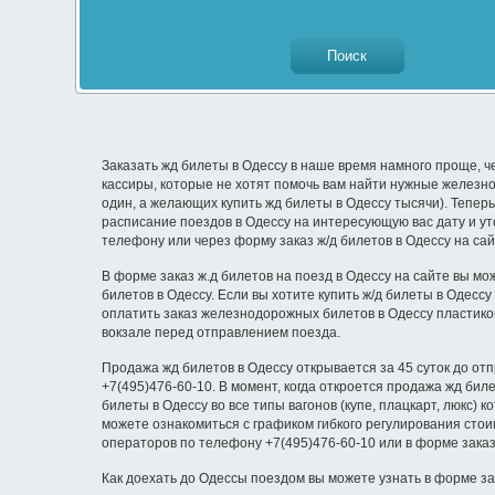
Заказать жд билеты в Одессу в наше время намного проще, ч
кассиры, которые не хотят помочь вам найти нужные железнод
один, а желающих купить жд билеты в Одессу тысячи). Тепер
расписание поездов в Одессу на интересующую вас дату и уто
телефону или через форму заказ ж/д билетов в Одессу на са
В форме заказ ж.д билетов на поезд в Одессу на сайте вы мо
билетов в Одессу. Если вы хотите купить ж/д билеты в Одесс
оплатить заказ железнодорожных билетов в Одессу пластико
вокзале перед отправлением поезда.
Продажа жд билетов в Одессу открывается за 45 суток до от
+7(495)476-60-10. В момент, когда откроется продажа жд би
билеты в Одессу во все типы вагонов (купе, плацкарт, люкс) 
можете ознакомиться с графиком гибкого регулирования стои
операторов по телефону +7(495)476-60-10 или в форме заказ
Как доехать до Одессы поездом вы можете узнать в форме за