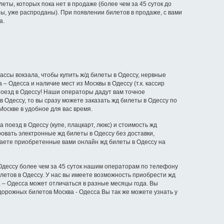
еты, которых пока нет в продаже (более чем за 45 суток до
ы, уже распроданы). При появлении билетов в продаже, с вами
а.
ассы вокзала, чтобы купить ж/д билеты в Одессу, нервные
 Одесса и наличие мест из Москвы в Одессу (т.к. кассир
 поезд в Одессу! Наши операторы дадут вам точное
в Одессу, то вы сразу можете заказать жд билеты в Одессу по
Москве в удобное для вас время.
поезд в Одессу (купе, плацкарт, люкс) и стоимость жд
ровать электронные жд билеты в Одессу без доставки,
чаете приобретенные вами онлайн жд билеты в Одессу на
 Одессу более чем за 45 суток нашим операторам по телефону
илетов в Одессу. У нас вы имеете возможность приобрести жд
ва – Одесса может отличаться в разные месяцы года. Вы
орожных билетов Москва - Одесса Вы так же можете узнать у