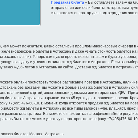
Предзаказ билета
– Вы оставляете заявку на бил
отправления или если билеты, которые вам нужн
связывается оператор для подтверждения заказ
 чем может показаться. Давно остались в прошлом многочасовые очереди в жд
 железнодорожные билеты в Астрахань и даже узнать стоимость билетов на п
 Астрахань тысячи). Теперь вам нужно просто позвонить нам и будьте уверены
ующую вас дату и уточнят стоимость жд билетов в Астрахань. Если вы выбере
у заказ ж/д билетов в Астрахань на сайте. Доставка жд билетов в Астрахань
 можете онлайн посмотреть точное расписание поездов в Астрахань, наличие м
 Астрахань без доставки, вы можете в форме заказ жд билетов в Астрахань о
хань пластиковой картой, электронными деньгами или в терминале QIWI. При
д билетов в Астрахань открывается за 45 суток до отправления поезда. Кром
ону +7(495)476-60-10. В момент, когда откроется продажа жд билетов на по
риобрести жд билеты в Астрахань во все типы вагонов (купе, плацкарт, люкс)
я в разные месяцы года. Вы можете ознакомиться с графиком гибкого регулир
ахань Вы так же можете узнать у операторов по телефону +7(495)476-60-10
 заказа билетов Москва - Астрахань.