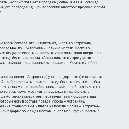
еты, которых пока нет в продаже (более чем за 45 суток до
ы, уже распроданы). При появлении билетов в продаже, с вами
а.
 кассы вокзала, чтобы купить ж/д билеты в Астрахань,
оезд Москва – Астрахань и наличие мест из Москвы в
, что получите билеты на поезд в Астрахань! Наши операторы
те ж/д билеты на поезд в Астрахань, то вы сразу можете
 будет осуществлена нашими курьерами по Москве в удобное
ест на поезд в Астрахань (купе, плацкарт, люкс) и стоимость
нлайн забронировать электронные жд билеты в Астрахань без
 этом вы получаете приобретенные вами онлайн жд билеты в
е того, вы можете оставить предзаказ на жд билеты в
езд в Астрахань операторы перезвонят вам и оформят ваш
 которые есть в составе поезда Москва – Астрахань.
ования стоимости жд билетов на поезда Москва – Астрахань.
 или в форме заказ жд билетов набрав маршрут из Москвы в