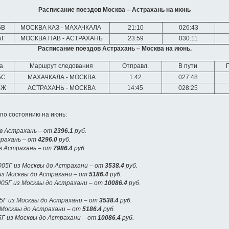
Расписание поездов Москва – Астрахань на июнь
6В
МОСКВА КАЗ - МАХАЧКАЛА
21:10
026:43
5Г
МОСКВА ПАВ - АСТРАХАНЬ
23:59
030:11
Расписание поездов Астрахань – Москва на июнь.
а
Маршрут следования
Отправл.
В пути
5С
МАХАЧКАЛА - МОСКВА
1:42
027:48
5Ж
АСТРАХАНЬ - МОСКВА
14:45
028:25
по состоянию на июнь:
в Астрахань – от
2396.1
руб.
трахань – от
4296.0
руб.
 в Астрахань – от
7986.4
руб.
05Г из Москвы до Астрахани – от
3538.4
руб.
из Москвы до Астрахани – от
5186.4
руб.
05Г из Москвы до Астрахани – от
10086.4
руб.
5Г из Москвы до Астрахани – от
3538.4
руб.
 Москвы до Астрахани – от
5186.4
руб.
5Г из Москвы до Астрахани – от
10086.4
руб.