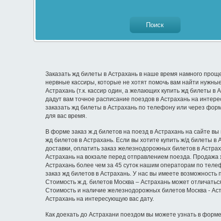
Заказать жд билеты в Астрахань в наше время намного проще,
нервные кассиры, которые не хотят помочь вам найти нужные
Астрахань (т.к. кассир один, а желающих купить жд билеты в
дадут вам точное расписание поездов в Астрахань на интерес
заказать жд билеты в Астрахань по телефону или через форм
для вас время.
В форме заказ ж.д билетов на поезд в Астрахань на сайте вы
жд билетов в Астрахань. Если вы хотите купить ж/д билеты в
доставки, оплатить заказ железнодорожных билетов в Астра
Астрахань на вокзале перед отправлением поезда. Продажа ж
Астрахань более чем за 45 суток нашим операторам по телеф
заказ жд билетов в Астрахань. У нас вы имеете возможность п
Стоимость ж.д. билетов Москва – Астрахань может отличатьс
Стоимость и наличие железнодорожных билетов Москва - Астр
Астрахань на интересующую вас дату.
Как доехать до Астрахани поездом вы можете узнать в форме