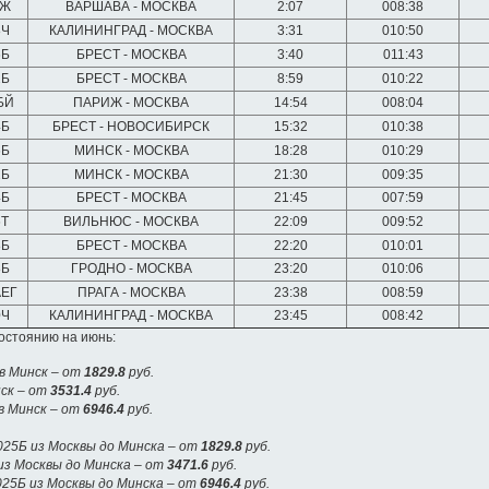
0Ж
ВАРШАВА - МОСКВА
2:07
008:38
8Ч
КАЛИНИНГРАД - МОСКВА
3:31
010:50
6Б
БРЕСТ - МОСКВА
3:40
011:43
2Б
БРЕСТ - МОСКВА
8:59
010:22
БЙ
ПАРИЖ - МОСКВА
14:54
008:04
4Б
БРЕСТ - НОВОСИБИРСК
15:32
010:38
6Б
МИНСК - МОСКВА
18:28
010:29
2Б
МИНСК - МОСКВА
21:30
009:35
4Б
БРЕСТ - МОСКВА
21:45
007:59
6Т
ВИЛЬНЮС - МОСКВА
22:09
009:52
8Б
БРЕСТ - МОСКВА
22:20
010:01
8Б
ГРОДНО - МОСКВА
23:20
010:06
АЕГ
ПРАГА - МОСКВА
23:38
008:59
0Ч
КАЛИНИНГРАД - МОСКВА
23:45
008:42
остоянию на июнь:
в Минск – от
1829.8
руб.
нск – от
3531.4
руб.
в Минск – от
6946.4
руб.
25Б из Москвы до Минска – от
1829.8
руб.
из Москвы до Минска – от
3471.6
руб.
25Б из Москвы до Минска – от
6946.4
руб.