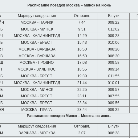
Расписание поездов Москва – Минск на июнь
а
Маршрут следования
Отправл.
В пути
ЙЧ
МОСКВА - ПАРИЖ
7:44
008:22
5Б
МОСКВА - МИНСК
9:51
011:02
9Ч
МОСКВА - КАЛИНИНГРАД
14:29
009:28
7Б
МОСКВА - БРЕСТ
15:43
010:06
9Я
МОСКВА - ВАРШАВА
16:50
008:20
9В
МОСКВА - ВАРШАВА
16:50
008:20
7Щ
МОСКВА - ГРОДНО
17:08
009:58
5Т
МОСКВА - ВИЛЬНЮС
18:55
009:14
5Б
МОСКВА - БРЕСТ
19:39
011:55
7Ч
МОСКВА - КАЛИНИНГРАД
21:44
010:01
1Б
МОСКВА - МИНСК
22:25
009:57
7М
МОСКВА - БРЕСТ
23:11
007:55
1Б
МОСКВА - БРЕСТ
23:34
009:56
ЕЯ
МОСКВА - ПРАГА
23:44
009:22
Расписание поездов Минск – Москва на июнь.
а
Маршрут следования
Отправл.
В пути
0М
ВАРШАВА - МОСКВА
2:07
008:38