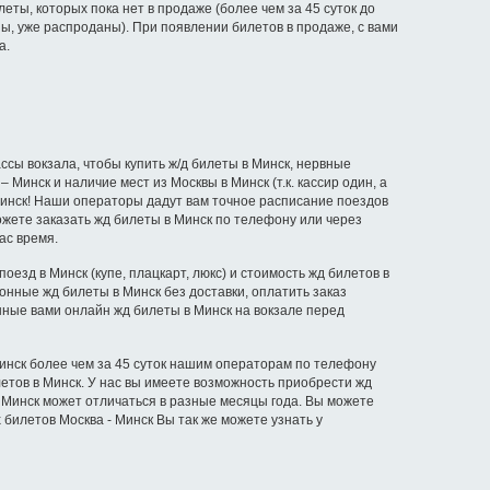
еты, которых пока нет в продаже (более чем за 45 суток до
ы, уже распроданы). При появлении билетов в продаже, с вами
а.
ссы вокзала, чтобы купить ж/д билеты в Минск, нервные
Минск и наличие мест из Москвы в Минск (т.к. кассир один, а
 Минск! Наши операторы дадут вам точное расписание поездов
можете заказать жд билеты в Минск по телефону или через
ас время.
езд в Минск (купе, плацкарт, люкс) и стоимость жд билетов в
ронные жд билеты в Минск без доставки, оплатить заказ
нные вами онлайн жд билеты в Минск на вокзале перед
Минск более чем за 45 суток нашим операторам по телефону
летов в Минск. У нас вы имеете возможность приобрести жд
 – Минск может отличаться в разные месяцы года. Вы можете
билетов Москва - Минск Вы так же можете узнать у