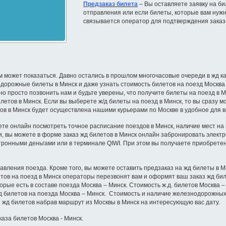
Предзаказ билета
– Вы оставляете заявку на бил
отправления или если билеты, которые вам нужн
связывается оператор для подтверждения заказ
м может показаться. Давно остались в прошлом многочасовые очереди в жд ка
орожные билеты в Минск и даже узнать стоимость билетов на поезд Москва – 
но просто позвонить нам и будьте уверены, что получите билеты на поезд в
летов в Минск. Если вы выберете ж/д билеты на поезд в Минск, то вы сразу 
тов в Минск будет осуществлена нашими курьерами по Москве в удобное для в
ете онлайн посмотреть точное расписание поездов в Минск, наличие мест на по
ки, вы можете в форме заказ жд билетов в Минск онлайн забронировать элект
тронными деньгами или в терминале QIWI. При этом вы получаете приобрете
равления поезда. Кроме того, вы можете оставить предзаказ на жд билеты в 
летов на поезд в Минск операторы перезвонят вам и оформят ваш заказ жд би
оторые есть в составе поезда Москва – Минск. Стоимость ж.д. билетов Москва
д билетов на поезда Москва – Минск. Стоимость и наличие железнодорожных 
 жд билетов набрав маршрут из Москвы в Минск на интересующую вас дату.
аза билетов Москва - Минск.