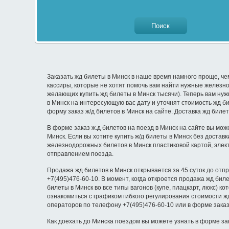
Заказать жд билеты в Минск в наше время намного проще, че
кассиры, которые не хотят помочь вам найти нужные железнод
желающих купить жд билеты в Минск тысячи). Теперь вам нуж
в Минск на интересующую вас дату и уточнят стоимость жд би
форму заказ ж/д билетов в Минск на сайте. Доставка жд биле
В форме заказ ж.д билетов на поезд в Минск на сайте вы мож
Минск. Если вы хотите купить ж/д билеты в Минск без достав
железнодорожных билетов в Минск пластиковой картой, элек
отправлением поезда.
Продажа жд билетов в Минск открывается за 45 суток до отп
+7(495)476-60-10. В момент, когда откроется продажа жд би
билеты в Минск во все типы вагонов (купе, плацкарт, люкс) к
ознакомиться с графиком гибкого регулирования стоимости ж
операторов по телефону +7(495)476-60-10 или в форме заказ
Как доехать до Минска поездом вы можете узнать в форме зак