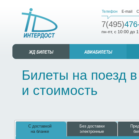
Телефон
E-mail
С
7(495)
476
пн-пт, с 10:00 до 
Билеты на поезд в
и стоимость
С доставкой
Без доставки
Пред
на бланке
электронные
би