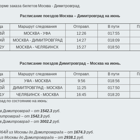
орме заказа билетов Москва - Димитровград.
Расписание поездов Москва – Димитровград на июнь
да
Маршрут следования
Отправл.
В пути
П
56Й
МОСКВА - УФА
12:26
017:55
64Й
МОСКВА - ДИМИТРОВГРАД
14:27
018:09
92У
МОСКВА - ЧЕЛЯБИНСК
15:27
018:50
Расписание поездов Димитровград – Москва на июнь.
да
Маршрут следования
Отправл.
В пути
П
55Й
УФА - МОСКВА
9:56
018:56
63Й
ДИМИТРОВГРАД - МОСКВА
11:25
017:50
91У
ЧЕЛЯБИНСК - МОСКВА
16:45
018:20
ад по состоянию на июнь:
 в Димитровград – от
1542.3
руб.
митровград – от
1542.3
руб.
 в Димитровград – от
3002.2
руб.
064Й из Москвы до Димитровграда – от
1674.3
руб.
из Москвы до Димитровграда – от
2938.1
руб.