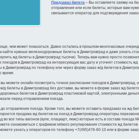
Предзаказ билета
– Вы оставляете заявку на бил
отправления или если билеты, которые вам нужн
связывается оператор для подтверждения заказ
още, чем может показаться. Давно остались в прошлом многочасовые очереди 
ам найти нужные железнодорожные билеты в Димитровград и даже узнать стои
х купить жд билеты в Димитровград тысячи). Теперь вам нужно просто позвонит
 поездов в Димитровград на интересующую вас дату и уточнят стоимость жд 
ы в Димитровград по телефону или через форму заказ ж/д билетов в Димитров
с время.
 вы можете онлайн посмотреть точное расписание поездов в Димитровград, на
ь ж/д билеты в Димитровград без доставки, вы можете в форме заказ жд биле
одорожных билетов в Димитровград пластиковой картой, электронными деньга
окзале перед отправлением поезда.
 до отправления поезда. Кроме того, вы можете оставить предзаказ на жд би
откроется продажа жд билетов на поезд в Димитровград операторы перезвоня
во все типы вагонов (купе, плацкарт, люкс) которые есть в составе поезда М
ожете ознакомиться с графиком гибкого регулирования стоимости жд билетов
можете узнать у операторов по телефону +7(495)476-60-10 или в форме зака