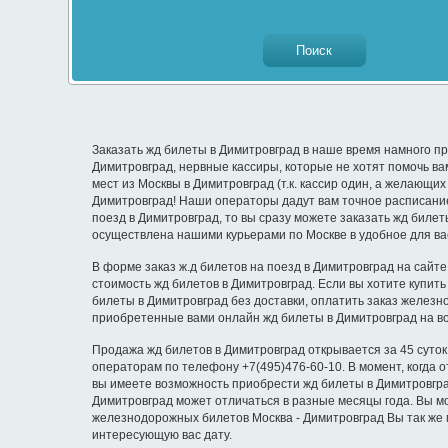
Заказать жд билеты в Димитровград в наше время намного пр
Димитровград, нервные кассиры, которые не хотят помочь в
мест из Москвы в Димитровград (т.к. кассир один, а желающи
Димитровград! Наши операторы дадут вам точное расписание
поезд в Димитровград, то вы сразу можете заказать жд билет
осуществлена нашими курьерами по Москве в удобное для ва
В форме заказ ж.д билетов на поезд в Димитровград на сайте
стоимость жд билетов в Димитровград. Если вы хотите купит
билеты в Димитровград без доставки, оплатить заказ железн
приобретенные вами онлайн жд билеты в Димитровград на в
Продажа жд билетов в Димитровград открывается за 45 суток
операторам по телефону +7(495)476-60-10. В момент, когда 
вы имеете возможность приобрести жд билеты в Димитровград 
Димитровград может отличаться в разные месяцы года. Вы м
железнодорожных билетов Москва - Димитровград Вы так же 
интересующую вас дату.