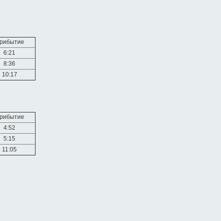
рибытие
6:21
8:36
10:17
рибытие
4:52
5:15
11:05