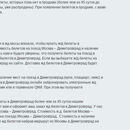
еты, которых пока нет в продаже (более чем за 45 суток до
ы, уже распроданы). При появлении билетов в продаже, с вами
а.
в жд кассы вокзала, чтобы купить ж/д билеты в
мость билетов на поезд Москва – Димитровград и наличие
ь нам и будьте уверены, что получите билеты на поезд в
билетов в Димитровград. Если вы выберете ж/д билеты на
град на сайте. Доставка жд билетов в Димитровград будет
личие мест на поезд в Димитровград (купе, плацкарт, люкс) и
тов в Димитровград онлайн забронировать электронные жд
ми или в терминале QIWI. При этом вы получаете
леты в Димитровград более чем за 45 суток нашим
т вам и оформят ваш заказ жд билетов в Димитровград. У нас
осква – Димитровград. Стоимость ж.д. билетов Москва –
 на поезда Москва – Димитровград. Стоимость и наличие
з жд билетов набрав маршрут из Москвы в Димитровград на