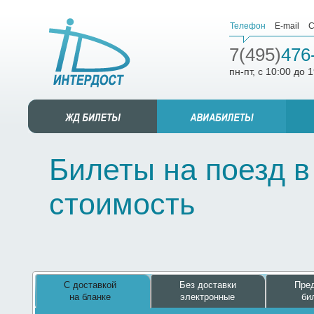
Телефон
E-mail
С
7(495)
476
пн-пт, с 10:00 до 
Билеты на поезд в
стоимость
С доставкой
Без доставки
Пред
на бланке
электронные
би