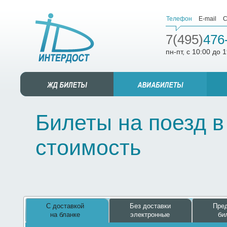
Телефон
E-mail
С
7(495)
476
пн-пт, с 10:00 до 
Билеты на поезд в
стоимость
С доставкой
Без доставки
Пред
на бланке
электронные
би