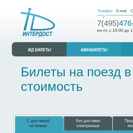
Телефон
E-mail
С
7(495)
476
пн-пт, с 10:00 до 
Билеты на поезд в
стоимость
С доставкой
Без доставки
Пред
на бланке
электронные
би