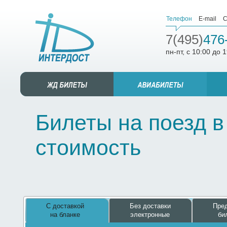
Телефон
E-mail
С
7(495)
476
пн-пт, с 10:00 до 
Билеты на поезд в
стоимость
С доставкой
Без доставки
Пред
на бланке
электронные
би