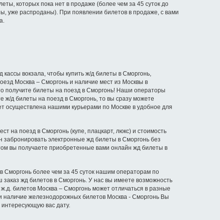
еты, которых пока нет в продаже (более чем за 45 суток до
ы, уже распроданы). При появлении билетов в продаже, с вами
а.
 кассы вокзала, чтобы купить ж/д билеты в Сморгонь,
оезд Москва – Сморгонь и наличие мест из Москвы в
 что получите билеты на поезд в Сморгонь! Наши операторы
е ж/д билеты на поезд в Сморгонь, то вы сразу можете
дет осуществлена нашими курьерами по Москве в удобное для
т на поезд в Сморгонь (купе, плацкарт, люкс) и стоимость
айн забронировать электронные жд билеты в Сморгонь без
этом вы получаете приобретенные вами онлайн жд билеты в
 в Сморгонь более чем за 45 суток нашим операторам по
 заказ жд билетов в Сморгонь. У нас вы имеете возможность
ь ж.д. билетов Москва – Сморгонь может отличаться в разные
 и наличие железнодорожных билетов Москва - Сморгонь Вы
а интересующую вас дату.