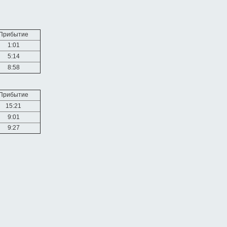
Прибытие
1:01
5:14
8:58
Прибытие
15:21
9:01
9:27