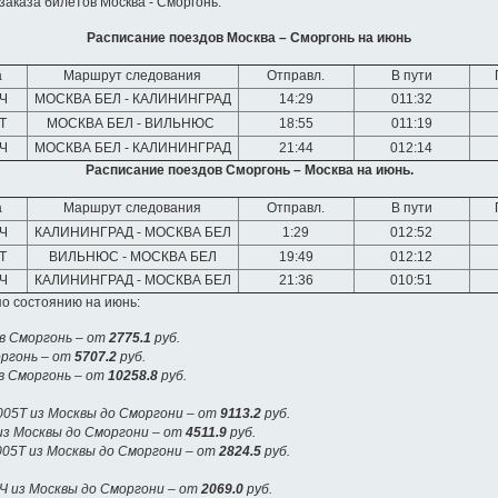
заказа билетов Москва - Сморгонь.
Расписание поездов Москва – Сморгонь на июнь
а
Маршрут следования
Отправл.
В пути
Ч
МОСКВА БЕЛ - КАЛИНИНГРАД
14:29
011:32
Т
МОСКВА БЕЛ - ВИЛЬНЮС
18:55
011:19
Ч
МОСКВА БЕЛ - КАЛИНИНГРАД
21:44
012:14
Расписание поездов Сморгонь – Москва на июнь.
а
Маршрут следования
Отправл.
В пути
Ч
КАЛИНИНГРАД - МОСКВА БЕЛ
1:29
012:52
Т
ВИЛЬНЮС - МОСКВА БЕЛ
19:49
012:12
Ч
КАЛИНИНГРАД - МОСКВА БЕЛ
21:36
010:51
о состоянию на июнь:
в Сморгонь – от
2775.1
руб.
оргонь – от
5707.2
руб.
в Сморгонь – от
10258.8
руб.
05Т из Москвы до Сморгони – от
9113.2
руб.
из Москвы до Сморгони – от
4511.9
руб.
05Т из Москвы до Сморгони – от
2824.5
руб.
Ч из Москвы до Сморгони – от
2069.0
руб.