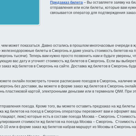
Предзаказ билета
– Вы оставляете заявку на бил
отправления или если билеты, которые вам нужн
связывается оператор для подтверждения заказ
 чем может показаться. Давно остались в прошлом многочасовые очереди в жд
 железнодорожные билеты в Сморгонь и даже узнать стоимость билетов на п
Сморгонь тысячи). Теперь вам нужно просто позвонить нам и будьте уверены,
ующую вас дату и уточнят стоимость жд билетов в Сморгонь. Если вы выберет
 заказ ж/д билетов в Сморгонь на сайте. Доставка жд билетов в Сморгонь бу
можете онлайн посмотреть точное расписание поездов в Сморгонь, наличие мес
 Сморгонь без доставки, вы можете в форме заказ жд билетов в Сморгонь онл
онь пластиковой картой, электронными деньгами или в терминале QIWI. При 
отправления поезда. Кроме того, вы можете оставить предзаказ на жд билеты
ажа жд билетов на поезд в Сморгонь операторы перезвонят вам и оформят ваш
 плацкарт, люкс) которые есть в составе поезда Москва – Сморгонь. Стоимост
егулирования стоимости жд билетов на поезда Москва – Сморгонь. Стоимость
60-10 или в форме заказ жд билетов набрав маршрут из Москвы в Сморгонь н