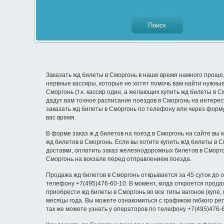
Заказать жд билеты в Сморгонь в наше время намного проще,
нервные кассиры, которые не хотят помочь вам найти нужные
Сморгонь (т.к. кассир один, а желающих купить жд билеты в 
дадут вам точное расписание поездов в Сморгонь на интерес
заказать жд билеты в Сморгонь по телефону или через форму
вас время.
В форме заказ ж.д билетов на поезд в Сморгонь на сайте вы 
жд билетов в Сморгонь. Если вы хотите купить ж/д билеты в
доставки, оплатить заказ железнодорожных билетов в Сморг
Сморгонь на вокзале перед отправлением поезда.
Продажа жд билетов в Сморгонь открывается за 45 суток до 
телефону +7(495)476-60-10. В момент, когда откроется прод
приобрести жд билеты в Сморгонь во все типы вагонов (купе,
месяцы года. Вы можете ознакомиться с графиком гибкого р
так же можете узнать у операторов по телефону +7(495)476-