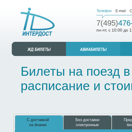
Телефон
E-mail
С
7(495)
476
пн-пт, с 10:00 до 
Билеты на поезд в
расписание и сто
С доставкой
Без доставки
Пред
на бланке
электронные
би