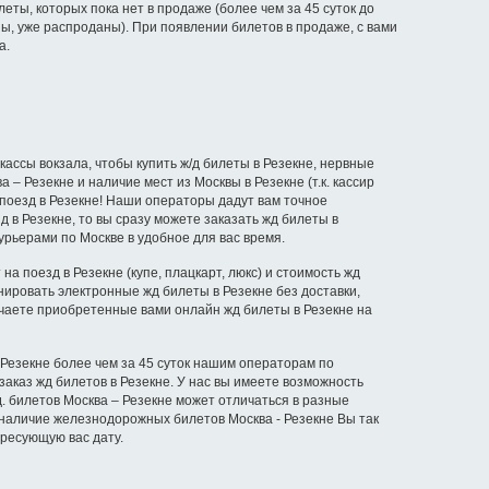
еты, которых пока нет в продаже (более чем за 45 суток до
ы, уже распроданы). При появлении билетов в продаже, с вами
а.
ассы вокзала, чтобы купить ж/д билеты в Резекне, нервные
– Резекне и наличие мест из Москвы в Резекне (т.к. кассир
 поезд в Резекне! Наши операторы дадут вам точное
 в Резекне, то вы сразу можете заказать жд билеты в
урьерами по Москве в удобное для вас время.
а поезд в Резекне (купе, плацкарт, люкс) и стоимость жд
онировать электронные жд билеты в Резекне без доставки,
учаете приобретенные вами онлайн жд билеты в Резекне на
 Резекне более чем за 45 суток нашим операторам по
заказ жд билетов в Резекне. У нас вы имеете возможность
.д. билетов Москва – Резекне может отличаться в разные
 наличие железнодорожных билетов Москва - Резекне Вы так
ересующую вас дату.