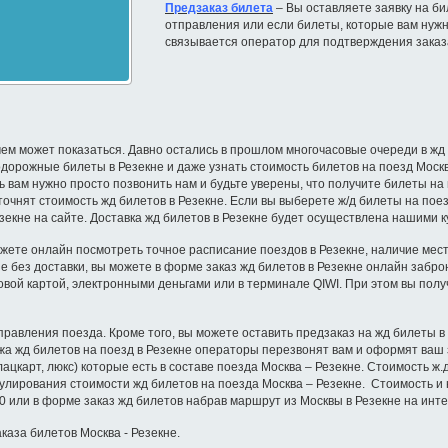
Предзаказ билета
– Вы оставляете заявку на бил
отправления или если билеты, которые вам нужн
связывается оператор для подтверждения заказ
ем может показаться. Давно остались в прошлом многочасовые очереди в жд к
орожные билеты в Резекне и даже узнать стоимость билетов на поезд Москва 
ь вам нужно просто позвонить нам и будьте уверены, что получите билеты на
очнят стоимость жд билетов в Резекне. Если вы выберете ж/д билеты на поезд
зекне на сайте. Доставка жд билетов в Резекне будет осуществлена нашими к
жете онлайн посмотреть точное расписание поездов в Резекне, наличие мест н
кне без доставки, вы можете в форме заказ жд билетов в Резекне онлайн забр
овой картой, электронными деньгами или в терминале QIWI. При этом вы пол
правления поезда. Кроме того, вы можете оставить предзаказ на жд билеты в
ажа жд билетов на поезд в Резекне операторы перезвонят вам и оформят ваш 
лацкарт, люкс) которые есть в составе поезда Москва – Резекне. Стоимость ж
гулирования стоимости жд билетов на поезда Москва – Резекне. Стоимость и
0 или в форме заказ жд билетов набрав маршрут из Москвы в Резекне на инт
каза билетов Москва - Резекне.