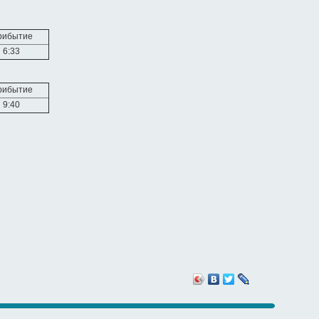
рибытие
6:33
рибытие
9:40