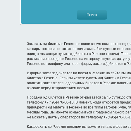
Заказать жд билеты в Резекне в наше время намного проще, ч
кассиры, которые не хотят помочь вам найти нужные железнод
один, а желающих купить жд билеты в Резекне тысячи). Тепер
расписание поездов в Резекне на интересующую вас дату и ут
Резекне по телефону или через форму заказ ж/д билетов в Ре
В форме заказ ж.д билетов на поезд в Резекне на сайте вы мо
билетов в Резекне. Если вы хотите купить ж/д билеты в Резе
оплатить заказ железнодорожных билетов в Резекне пластик
вокзале перед отправлением поезда.
Продажа жд билетов в Резекне открывается за 45 суток до от
телефону +7(495)476-60-10. В момент, когда откроется прод
приобрести жд билеты в Резекне во все типы вагонов (купе, п
месяцы года. Вы можете ознакомиться с графиком гибкого ре
же можете узнать у операторов по телефону +7(495)476-60-1
Как доехать до Резекне поездом вы можете узнать в форме за