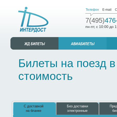
Телефон
E-mail
С
7(495)
476
пн-пт, с 10:00 до 
Билеты на поезд в
стоимость
С доставкой
Без доставки
Пред
на бланке
электронные
би