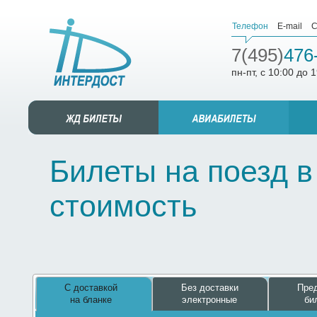
Телефон
E-mail
С
7(495)
476
пн-пт, с 10:00 до 
Билеты на поезд в
стоимость
С доставкой
Без доставки
Пред
на бланке
электронные
би