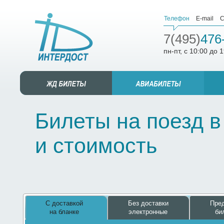
Телефон
E-mail
С
7(495)
476
пн-пт, с 10:00 до 
Билеты на поезд в
и стоимость
С доставкой
Без доставки
Пред
на бланке
электронные
би