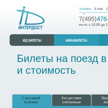
Телефон
E-mail
С
7(495)
476
пн-пт, с 10:00 до 
Билеты на поезд в
и стоимость
С доставкой
Без доставки
Пред
на бланке
электронные
би