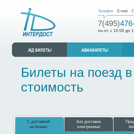
Телефон
E-mail
С
7(495)
476
пн-пт, с 10:00 до 
Билеты на поезд в
стоимость
С доставкой
Без доставки
Пред
на бланке
электронные
би