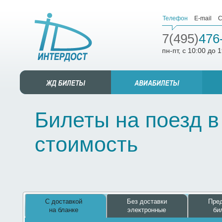
Телефон
E-mail
С
7(495)
476
пн-пт, с 10:00 до 
Билеты на поезд в
стоимость
С доставкой
Без доставки
Пред
на бланке
электронные
би