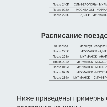
Поезд 240П
СИМФЕРОПОЛЬ - МУР
Поезд 092А
МОСКВА ОКТ - МУРМ
Поезд 226С
АДЛЕР - МУРМАН
Расписание поездо
№ Поезда
Маршрут следова
Поезд 225С
МУРМАНСК - АДЛ
Поезд 293А
МУРМАНСК - АНА
Поезд 211А
МУРМАНСК - МОСКВА
Поезд 015А
МУРМАНСК - МОСКВА
Поезд 091Ч
МУРМАНСК - МОСКВА
Поезд 239А
МУРМАНСК - СИМФЕР
Ниже приведены примерные