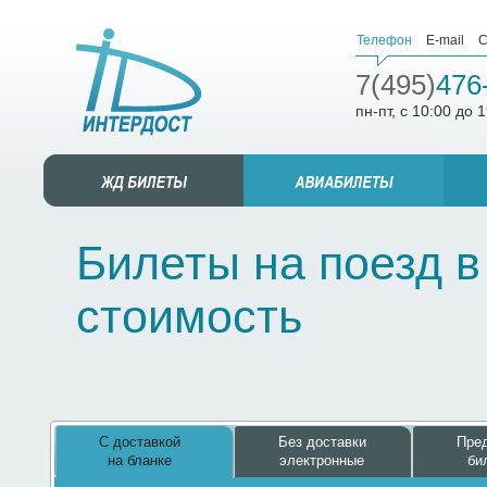
Телефон
E-mail
С
7(495)
476
пн-пт, с 10:00 до 
Билеты на поезд в
стоимость
С доставкой
Без доставки
Пред
на бланке
электронные
би