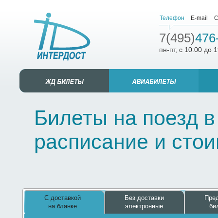
Телефон
E-mail
С
7(495)
476
пн-пт, с 10:00 до 
Билеты на поезд в
расписание и сто
С доставкой
Без доставки
Пред
на бланке
электронные
би