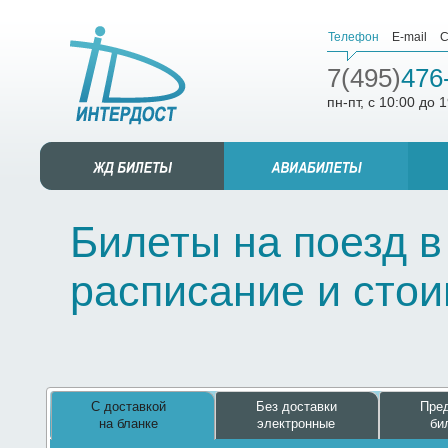
Телефон
E-mail
С
7(495)
476
пн-пт, с 10:00 до 
Билеты на поезд в
расписание и сто
С доставкой
Без доставки
Пред
на бланке
электронные
би