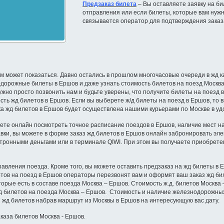
Предзаказ билета
– Вы оставляете заявку на бил
отправления или если билеты, которые вам нужн
связывается оператор для подтверждения заказ
м может показаться. Давно остались в прошлом многочасовые очереди в жд ка
дорожные билеты в Ершов и даже узнать стоимость билетов на поезд Москва –
ужно просто позвонить нам и будьте уверены, что получите билеты на поезд
сть жд билетов в Ершов. Если вы выберете ж/д билеты на поезд в Ершов, то 
вка жд билетов в Ершов будет осуществлена нашими курьерами по Москве в уд
ете онлайн посмотреть точное расписание поездов в Ершов, наличие мест на 
тавки, вы можете в форме заказ жд билетов в Ершов онлайн забронировать эл
тронными деньгами или в терминале QIWI. При этом вы получаете приобрете
равления поезда. Кроме того, вы можете оставить предзаказ на жд билеты в
летов на поезд в Ершов операторы перезвонят вам и оформят ваш заказ жд би
которые есть в составе поезда Москва – Ершов. Стоимость ж.д. билетов Москв
д билетов на поезда Москва – Ершов. Стоимость и наличие железнодорожных
з жд билетов набрав маршрут из Москвы в Ершов на интересующую вас дату.
каза билетов Москва - Ершов.