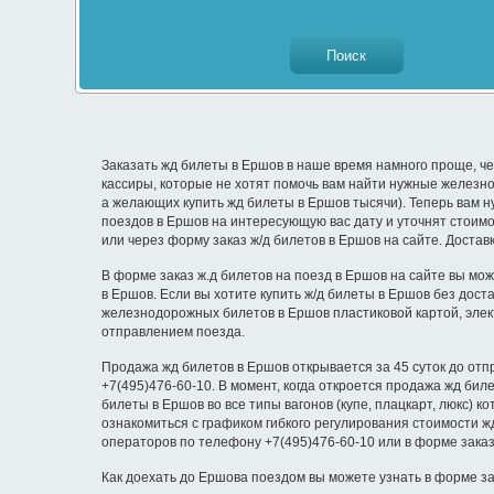
Заказать жд билеты в Ершов в наше время намного проще, че
кассиры, которые не хотят помочь вам найти нужные железно
а желающих купить жд билеты в Ершов тысячи). Теперь вам н
поездов в Ершов на интересующую вас дату и уточнят стоимо
или через форму заказ ж/д билетов в Ершов на сайте. Доста
В форме заказ ж.д билетов на поезд в Ершов на сайте вы мож
в Ершов. Если вы хотите купить ж/д билеты в Ершов без дос
железнодорожных билетов в Ершов пластиковой картой, элек
отправлением поезда.
Продажа жд билетов в Ершов открывается за 45 суток до отп
+7(495)476-60-10. В момент, когда откроется продажа жд би
билеты в Ершов во все типы вагонов (купе, плацкарт, люкс) 
ознакомиться с графиком гибкого регулирования стоимости ж
операторов по телефону +7(495)476-60-10 или в форме зака
Как доехать до Ершова поездом вы можете узнать в форме за