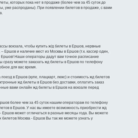
еты, которых пока нет в продаже (более чем за 45 суток до
ы, уже распроданы). При появлении билетов в продаже, с вами
а.
ссы вокзала, чтобы купить ж/д билеты в Ершов, нервные
 Ершов и наличие мест из Москвы в Ершов (т.к. кассир один,
 в Ершов! Наши операторы дадут вам точное расписание
вы сразу можете заказать жд билеты в Ершов по телефону
обное для вас время.
поезд в Ершов (купе, плацкарт, люкс) и стоимость жд билетов
ектронные жд билеты в Ершов без доставки, оплатить заказ
нные вами онлайн жд билеты в Ершов на вокзале перед
 Ершов более чем за 45 суток нашим операторам по телефону
летов в Ершов. У нас вы имеете возможность приобрести жд
а – Ершов может отличаться в разные месяцы года. Вы можете
 билетов Москва - Ершов Вы так же можете узнать у