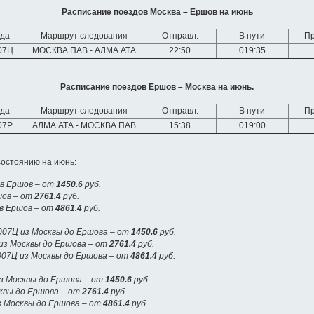
Расписание поездов Москва – Ершов на июнь
да
Маршрут следования
Отправл.
В пути
П
07Ц
МОСКВА ПАВ - АЛМА АТА
22:50
019:35
Расписание поездов Ершов – Москва на июнь.
да
Маршрут следования
Отправл.
В пути
П
07Р
АЛМА АТА - МОСКВА ПАВ
15:38
019:00
остоянию на июнь:
 в Ершов – от
1450.6
руб.
шов – от
2761.4
руб.
 в Ершов – от
4861.4
руб.
07Ц из Москвы до Ершова – от
1450.6
руб.
из Москвы до Ершова – от
2761.4
руб.
007Ц из Москвы до Ершова – от
4861.4
руб.
з Москвы до Ершова – от
1450.6
руб.
сквы до Ершова – от
2761.4
руб.
з Москвы до Ершова – от
4861.4
руб.