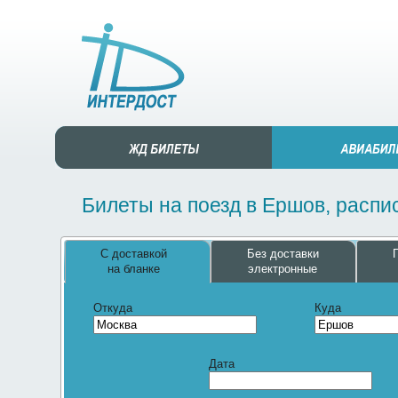
Билеты на поезд в Ершов, распи
С доставкой
Без доставки
на бланке
электронные
Откуда
Куда
Дата