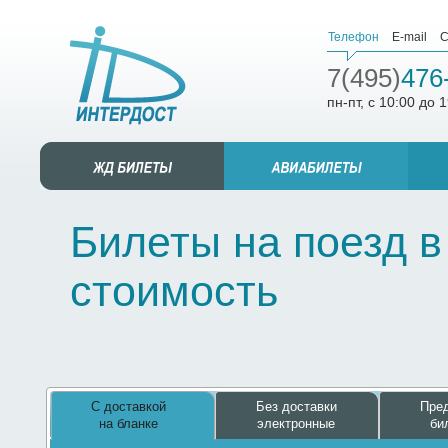
Телефон
E-mail
С
7(495)
476
пн-пт, с 10:00 до 
Билеты на поезд в
стоимость
С доставкой
Без доставки
Пред
на бланке
электронные
би