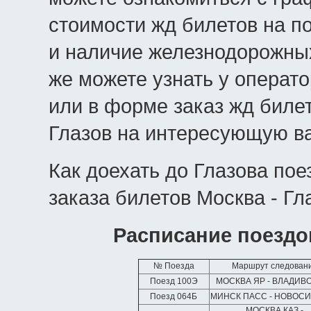
стоимости жд билетов на п
и наличие железнодорожных
же можете узнать у операт
или в форме заказ жд биле
Глазов на интересующую ва
Как доехать до Глазова по
заказа билетов Москва - Гл
Расписание поездо
№ Поезда
Маршрут следован
Поезд 100Э
МОСКВА ЯР - ВЛАДИВ
Поезд 064Б
МИНСК ПАСС - НОВОС
МОСКВА КАЗ -