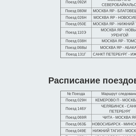
Поезд 092И
СЕВЕРОБАЙКАЛЬ
Поезд 080М
МОСКВА ЯР - БЛАГОВ
Поезд 026Н
МОСКВА ЯР - НОВОСИ
Поезд 050Е
МОСКВА ЯР - НИЖНИЙ
МОСКВА ЯР - НОВ
Поезд 110Э
УРЕНГОЙ
Поезд 038Н
МОСКВА ЯР - ТОМ
Поезд 068Ы
МОСКВА ЯР - АБАК
Поезд 131Г
САНКТ ПЕТЕРБУРГ - 
Расписание поездов
№ Поезда
Маршрут следован
Поезд 029Н
КЕМЕРОВО П - МОСКВ
ЧЕЛЯБИНСК - САН
Поезд 146У
ПЕТЕРБУРГ
Поезд 069Я
ЧИТА - МОСКВА Я
Поезд 063Б
НОВОСИБИРСК - МИНС
Поезд 049Е
НИЖНИЙ ТАГИЛ - МОС