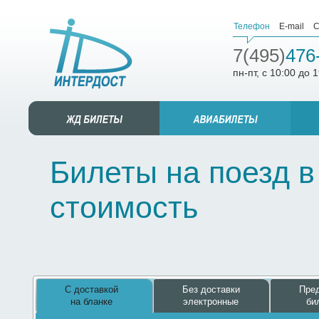
Телефон
E-mail
С
7(495)
476
пн-пт, с 10:00 до 
Билеты на поезд в
стоимость
С доставкой
Без доставки
Пред
на бланке
электронные
би