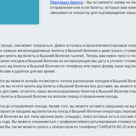
Предзаказ билета
– Вы оставляете заявку на бил
отправления или если билеты, которые вам нужн
связывается оператор для подтверждения заказ
проще, чем может показаться. Давно остались в прошлом многочасовые очере
йти нужные железнодорожные билеты в Вышний Волочек и даже узнать стоимо
щих купить жд билеты в Вышний Волочек тысячи). Теперь вам нужно просто по
ание поездов в Вышний Волочек на интересующую вас дату и уточнят стоимо
зать жд билеты в Вышний Волочек по телефону или через форму заказ ж/д би
скве в удобное для вас время.
йте вы можете онлайн посмотреть точное расписание поездов в Вышний Волоч
Если вы хотите купить ж/д билеты в Вышний Волочек без доставки, вы можете
 доставки, оплатить заказ железнодорожных билетов в Вышний Волочек пла
 билеты в Вышний Волочек на вокзале перед отправлением поезда.
ок до отправления поезда. Кроме того, вы можете оставить предзаказ на жд
 откроется продажа жд билетов на поезд в Вышний Волочек операторы перезв
Волочек во все типы вагонов (купе, плацкарт, люкс) которые есть в составе
 года. Вы можете ознакомиться с графиком гибкого регулирования стоимост
к Вы так же можете узнать у операторов по телефону+7(495)476-60-10 или 