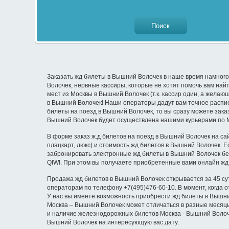
Заказать жд билеты в Вышний Волочек в наше время намного 
Волочек, нервные кассиры, которые не хотят помочь вам на
мест из Москвы в Вышний Волочек (т.к. кассир один, а желаю
в Вышний Волочек! Наши операторы дадут вам точное распис
билеты на поезд в Вышний Волочек, то вы сразу можете зака
Вышний Волочек будет осуществлена нашими курьерами по Мо
В форме заказ ж.д билетов на поезд в Вышний Волочек на са
плацкарт, люкс) и стоимость жд билетов в Вышний Волочек. 
забронировать электронные жд билеты в Вышний Волочек без
QIWI. При этом вы получаете приобретенные вами онлайн жд
Продажа жд билетов в Вышний Волочек открывается за 45 сут
операторам по телефону +7(495)476-60-10. В момент, когда
У нас вы имеете возможность приобрести жд билеты в Вышний 
Москва – Вышний Волочек может отличаться в разные месяцы
и наличие железнодорожных билетов Москва - Вышний Волоче
Вышний Волочек на интересующую вас дату.