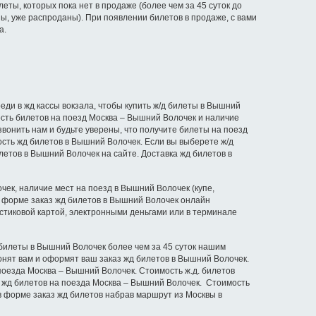
еты, которых пока нет в продаже (более чем за 45 суток до
ы, уже распроданы). При появлении билетов в продаже, с вами
а.
ди в жд кассы вокзала, чтобы купить ж/д билеты в Вышний
сть билетов на поезд Москва – Вышний Волочек и наличие
звонить нам и будьте уверены, что получите билеты на поезд
сть жд билетов в Вышний Волочек. Если вы выберете ж/д
летов в Вышний Волочек на сайте. Доставка жд билетов в
ек, наличие мест на поезд в Вышний Волочек (купе,
 в форме заказ жд билетов в Вышний Волочек онлайн
стиковой картой, электронными деньгами или в терминале
 билеты в Вышний Волочек более чем за 45 суток нашим
онят вам и оформят ваш заказ жд билетов в Вышний Волочек.
 поезда Москва – Вышний Волочек. Стоимость ж.д. билетов
и жд билетов на поезда Москва – Вышний Волочек. Стоимость
в форме заказ жд билетов набрав маршрут из Москвы в