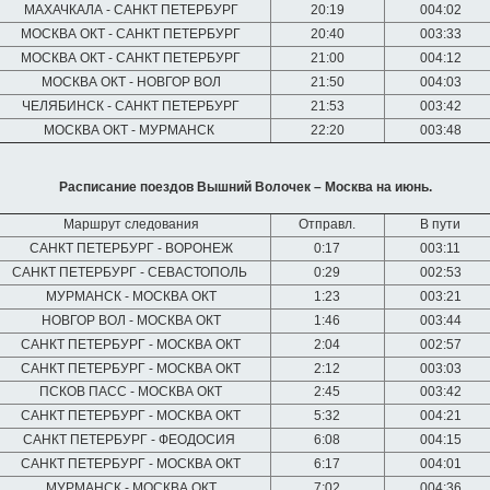
МАХАЧКАЛА - САНКТ ПЕТЕРБУРГ
20:19
004:02
МОСКВА ОКТ - САНКТ ПЕТЕРБУРГ
20:40
003:33
МОСКВА ОКТ - САНКТ ПЕТЕРБУРГ
21:00
004:12
МОСКВА ОКТ - НОВГОР ВОЛ
21:50
004:03
ЧЕЛЯБИНСК - САНКТ ПЕТЕРБУРГ
21:53
003:42
МОСКВА ОКТ - МУРМАНСК
22:20
003:48
Расписание поездов Вышний Волочек – Москва на июнь.
Маршрут следования
Отправл.
В пути
САНКТ ПЕТЕРБУРГ - ВОРОНЕЖ
0:17
003:11
САНКТ ПЕТЕРБУРГ - СЕВАСТОПОЛЬ
0:29
002:53
МУРМАНСК - МОСКВА ОКТ
1:23
003:21
НОВГОР ВОЛ - МОСКВА ОКТ
1:46
003:44
САНКТ ПЕТЕРБУРГ - МОСКВА ОКТ
2:04
002:57
САНКТ ПЕТЕРБУРГ - МОСКВА ОКТ
2:12
003:03
ПСКОВ ПАСС - МОСКВА ОКТ
2:45
003:42
САНКТ ПЕТЕРБУРГ - МОСКВА ОКТ
5:32
004:21
САНКТ ПЕТЕРБУРГ - ФЕОДОСИЯ
6:08
004:15
САНКТ ПЕТЕРБУРГ - МОСКВА ОКТ
6:17
004:01
МУРМАНСК - МОСКВА ОКТ
7:02
004:36