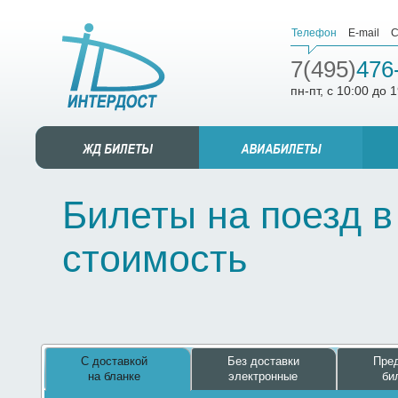
Телефон
E-mail
С
7(495)
476
пн-пт, с 10:00 до 
Билеты на поезд в
стоимость
С доставкой
Без доставки
Пред
на бланке
электронные
би