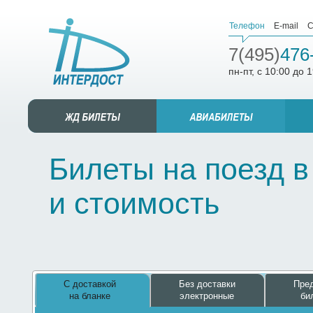
Телефон
E-mail
С
7(495)
476
пн-пт, с 10:00 до 
Билеты на поезд 
и стоимость
С доставкой
Без доставки
Пред
на бланке
электронные
би