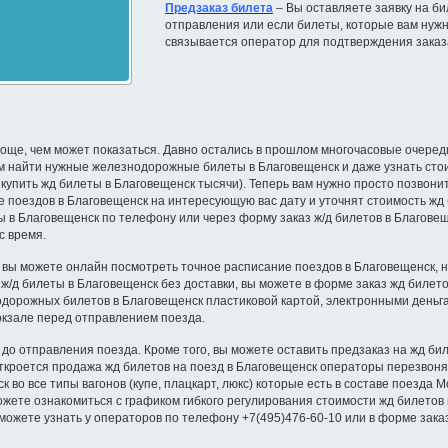
Предзаказ билета
– Вы оставляете заявку на бил
отправления или если билеты, которые вам нужн
связывается оператор для подтверждения заказ
още, чем может показаться. Давно остались в прошлом многочасовые очереди 
ам найти нужные железнодорожные билеты в Благовещенск и даже узнать стои
х купить жд билеты в Благовещенск тысячи). Теперь вам нужно просто позвонит
 поездов в Благовещенск на интересующую вас дату и уточнят стоимость жд 
ы в Благовещенск по телефону или через форму заказ ж/д билетов в Благовещ
с время.
 вы можете онлайн посмотреть точное расписание поездов в Благовещенск, на
ь ж/д билеты в Благовещенск без доставки, вы можете в форме заказ жд биле
одорожных билетов в Благовещенск пластиковой картой, электронными деньга
окзале перед отправлением поезда.
 до отправления поезда. Кроме того, вы можете оставить предзаказ на жд би
откроется продажа жд билетов на поезд в Благовещенск операторы перезвоня
во все типы вагонов (купе, плацкарт, люкс) которые есть в составе поезда М
ожете ознакомиться с графиком гибкого регулирования стоимости жд билетов
можете узнать у операторов по телефону +7(495)476-60-10 или в форме зака