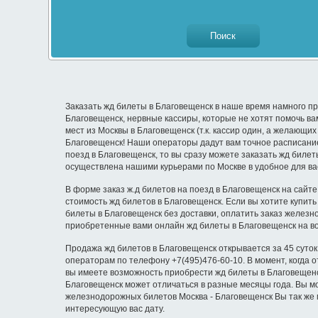
Заказать жд билеты в Благовещенск в наше время намного пр
Благовещенск, нервные кассиры, которые не хотят помочь в
мест из Москвы в Благовещенск (т.к. кассир один, а желающи
Благовещенск! Наши операторы дадут вам точное расписание
поезд в Благовещенск, то вы сразу можете заказать жд билет
осуществлена нашими курьерами по Москве в удобное для ва
В форме заказ ж.д билетов на поезд в Благовещенск на сайте
стоимость жд билетов в Благовещенск. Если вы хотите купит
билеты в Благовещенск без доставки, оплатить заказ железн
приобретенные вами онлайн жд билеты в Благовещенск на в
Продажа жд билетов в Благовещенск открывается за 45 суток
операторам по телефону +7(495)476-60-10. В момент, когда 
вы имеете возможность приобрести жд билеты в Благовещенск 
Благовещенск может отличаться в разные месяцы года. Вы м
железнодорожных билетов Москва - Благовещенск Вы так же 
интересующую вас дату.