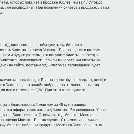
еты, которых пока нет в продаже (более чем за 45 суток до
ы, уже распроданы). При появлении билетов в продаже, с вами
а.
в жд кассы вокзала, чтобы купить ж/д билеты в
мость билетов на поезд Москва – Благовещенск и наличие
ь нам и будьте уверены, что получите билеты на поезд в
билетов в Благовещенск. Если вы выберете ж/д билеты на
енск на сайте. Доставка жд билетов в Благовещенск будет
личие мест на поезд в Благовещенск (купе, плацкарт, люкс) и
тов в Благовещенск онлайн забронировать электронные жд
ми или в терминале QIWI. При этом вы получаете
леты в Благовещенск более чем за 45 суток нашим
т вам и оформят ваш заказ жд билетов в Благовещенск. У нас
осква – Благовещенск. Стоимость ж.д. билетов Москва –
 на поезда Москва – Благовещенск. Стоимость и наличие
з жд билетов набрав маршрут из Москвы в Благовещенск на