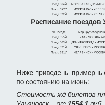
Поезд 064Й
МОСКВА КАЗ - ДИМИТР
Поезд 392У
МОСКВА КАЗ - ЧЕЛЯ
Поезд 022Й
МОСКВА КАЗ - УЛЬЯН
Расписание поездов 
№ Поезда
Маршрут следован
Поезд 355Й
УФА - МОСКВА КА
Поезд 063Й
ДИМИТРОВГРАД - МОСК
Поезд 021Й
УЛЬЯНОВСК - МОСКВА
Поезд 391У
ЧЕЛЯБИНСК - МОСКВА
Ниже приведены примерные
по состоянию на июнь:
Стоимость жд билетов пла
Ульяновск – от
1554.1
руб.