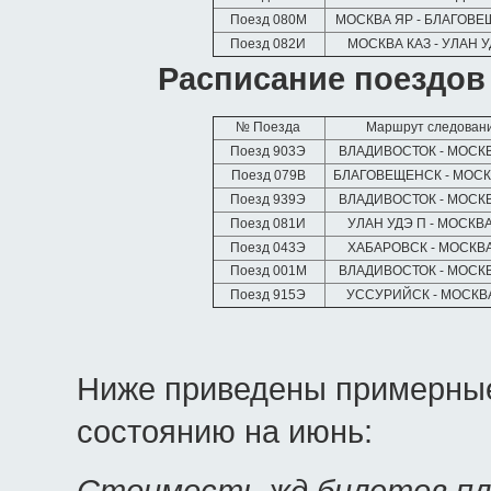
Поезд 080М
МОСКВА ЯР - БЛАГОВ
Поезд 082И
МОСКВА КАЗ - УЛАН У
Расписание поездов 
№ Поезда
Маршрут следован
Поезд 903Э
ВЛАДИВОСТОК - МОСК
Поезд 079В
БЛАГОВЕЩЕНСК - МОС
Поезд 939Э
ВЛАДИВОСТОК - МОСК
Поезд 081И
УЛАН УДЭ П - МОСКВА
Поезд 043Э
ХАБАРОВСК - МОСКВ
Поезд 001М
ВЛАДИВОСТОК - МОСК
Поезд 915Э
УССУРИЙСК - МОСКВ
Ниже приведены примерные
состоянию на июнь:
Стоимость жд билетов пла