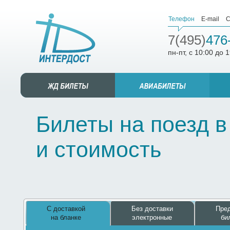
Телефон
E-mail
С
7(495)
476
пн-пт, с 10:00 до 
Билеты на поезд в
и стоимость
С доставкой
Без доставки
Пред
на бланке
электронные
би