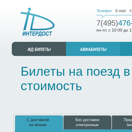
Телефон
E-mail
С
7(495)
476
пн-пт, с 10:00 до 
Билеты на поезд в
стоимость
С доставкой
Без доставки
Пред
на бланке
электронные
би