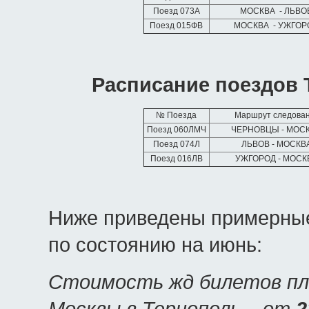
Поезд 073А
МОСКВА - ЛЬВ
Поезд 015ФВ
МОСКВА - УЖГО
Расписание поездов 
№ Поезда
Маршрут следова
Поезд 060ЛМЧ
ЧЕРНОВЦЫ - МОС
Поезд 074Л
ЛЬВОВ - МОСКВ
Поезд 016ЛВ
УЖГОРОД - МОС
Ниже приведены примерные
по состоянию на июнь:
Стоимость жд билетов пл
Москвы в Тернополь – от
2