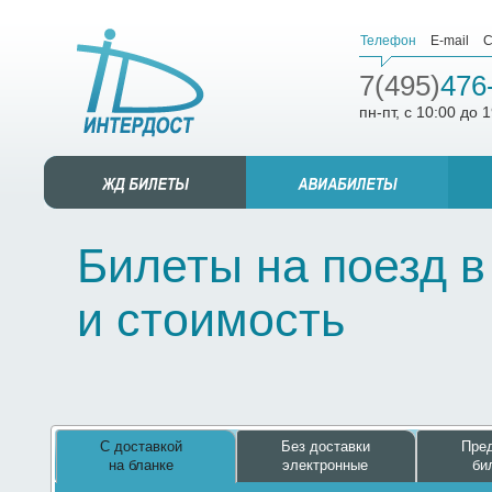
Телефон
E-mail
С
7(495)
476
пн-пт, с 10:00 до 
Билеты на поезд в
и стоимость
С доставкой
Без доставки
Пред
на бланке
электронные
би