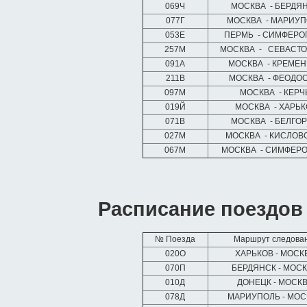
069Ч
МОСКВА - БЕРДЯ
077Г
МОСКВА - МАРИУ
053Е
ПЕРМЬ - СИМФЕРО
257М
МОСКВА - СЕВАСТ
091А
МОСКВА - КРЕМЕ
211В
МОСКВА - ФЕОДО
097М
МОСКВА - КЕР
019Й
МОСКВА - ХАРЬК
071В
МОСКВА - БЕЛГО
027М
МОСКВА - КИСЛОВ
067М
МОСКВА - СИМФЕР
Расписание поездов
№ Поезда
Маршрут следова
020О
ХАРЬКОВ - МОСК
070П
БЕРДЯНСК - МОС
010Д
ДОНЕЦК - МОСК
078Д
МАРИУПОЛЬ - МО