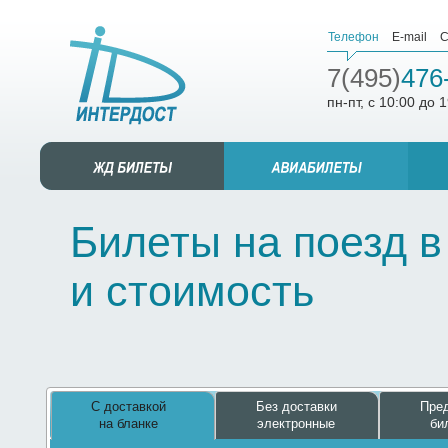
Телефон
E-mail
С
7(495)
476
пн-пт, с 10:00 до 
Билеты на поезд в
и стоимость
С доставкой
Без доставки
Пред
на бланке
электронные
би