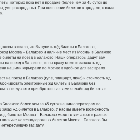
еты, которых пока нет в продаже (более чем за 45 суток до
ы, уже распроданы). При появлении билетов в продаже, с вами
а.
кассы вокзала, чтобы купить ж/д билеты в Балаково,
оезд Москва – Балаково и наличие мест из Москвы в Балаково
ите билеты на поезд в Балаково! Наши операторы дадут вам
ы на поезд в Балаково, то вы сразу можете заказать жд
лена нашими курьерами по Москве в удобное для вас время.
т на поезд в Балаково (купе, плацкарт, люкс) и стоимость жд
забронировать электронные жд билеты в Балаково без
этом вы получаете приобретенные вами онлайн жд билеты в
 в Балаково более чем за 45 суток нашим операторам по
 заказ жд билетов в Балаково. У нас вы имеете возможность
 ж.д. билетов Москва – Балаково может отличаться в разные
 и наличие железнодорожных билетов Москва - Балаково Вы
 интересующую вас дату.