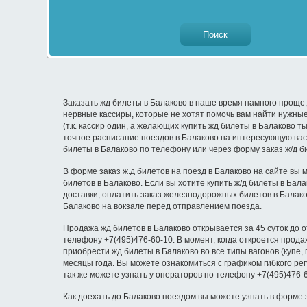
Заказать жд билеты в Балаково в наше время намного проще, 
нервные кассиры, которые не хотят помочь вам найти нужные
(т.к. кассир один, а желающих купить жд билеты в Балаково 
точное расписание поездов в Балаково на интересующую вас д
билеты в Балаково по телефону или через форму заказ ж/д б
В форме заказ ж.д билетов на поезд в Балаково на сайте вы 
билетов в Балаково. Если вы хотите купить ж/д билеты в Бал
доставки, оплатить заказ железнодорожных билетов в Балак
Балаково на вокзале перед отправлением поезда.
Продажа жд билетов в Балаково открывается за 45 суток до 
телефону +7(495)476-60-10. В момент, когда откроется прод
приобрести жд билеты в Балаково во все типы вагонов (купе,
месяцы года. Вы можете ознакомиться с графиком гибкого р
так же можете узнать у операторов по телефону +7(495)476-
Как доехать до Балаково поездом вы можете узнать в форме з