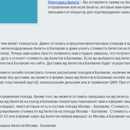
Предзаказ билета
– Вы оставляете заявку на бил
отправления или если билеты, которые вам нужн
связывается оператор для подтверждения заказ
чем может показаться. Давно остались в прошлом многочасовые очереди в жд 
 железнодорожные билеты в Балаково и даже узнать стоимость билетов на п
тысячи). Теперь вам нужно просто позвонить нам и будьте уверены, что получ
ату и уточнят стоимость жд билетов в Балаково. Если вы выберете ж/д билет
илетов в Балаково на сайте. Доставка жд билетов в Балаково будет осуществ
можете онлайн посмотреть точное расписание поездов в Балаково, наличие мес
аково без доставки, вы можете в форме заказ жд билетов в Балаково онлайн 
ово пластиковой картой, электронными деньгами или в терминале QIWI. При 
отправления поезда. Кроме того, вы можете оставить предзаказ на жд билеты
ажа жд билетов на поезд в Балаково операторы перезвонят вам и оформят ваш
 плацкарт, люкс) которые есть в составе поезда Москва – Балаково. Стоимость
егулирования стоимости жд билетов на поезда Москва – Балаково. Стоимость
60-10 или в форме заказ жд билетов набрав маршрут из Москвы в Балаково на
аказа билетов Москва - Балаково.