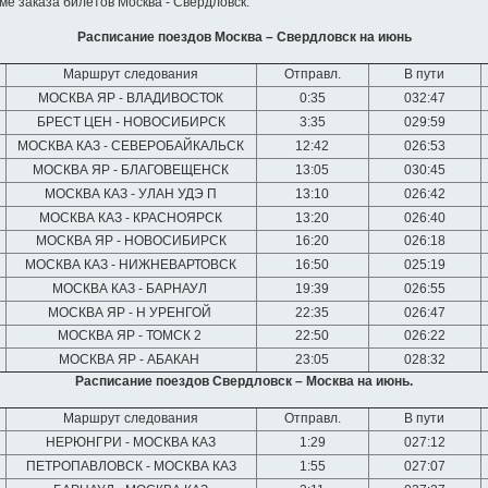
ме заказа билетов Москва - Свердловск.
Расписание поездов Москва – Свердловск на июнь
Маршрут следования
Отправл.
В пути
МОСКВА ЯР - ВЛАДИВОСТОК
0:35
032:47
БРЕСТ ЦЕН - НОВОСИБИРСК
3:35
029:59
МОСКВА КАЗ - СЕВЕРОБАЙКАЛЬСК
12:42
026:53
МОСКВА ЯР - БЛАГОВЕЩЕНСК
13:05
030:45
МОСКВА КАЗ - УЛАН УДЭ П
13:10
026:42
МОСКВА КАЗ - КРАСНОЯРСК
13:20
026:40
МОСКВА ЯР - НОВОСИБИРСК
16:20
026:18
МОСКВА КАЗ - НИЖНЕВАРТОВСК
16:50
025:19
МОСКВА КАЗ - БАРНАУЛ
19:39
026:55
МОСКВА ЯР - Н УРЕНГОЙ
22:35
026:47
МОСКВА ЯР - ТОМСК 2
22:50
026:22
МОСКВА ЯР - АБАКАН
23:05
028:32
Расписание поездов Свердловск – Москва на июнь.
Маршрут следования
Отправл.
В пути
НЕРЮНГРИ - МОСКВА КАЗ
1:29
027:12
ПЕТРОПАВЛОВСК - МОСКВА КАЗ
1:55
027:07