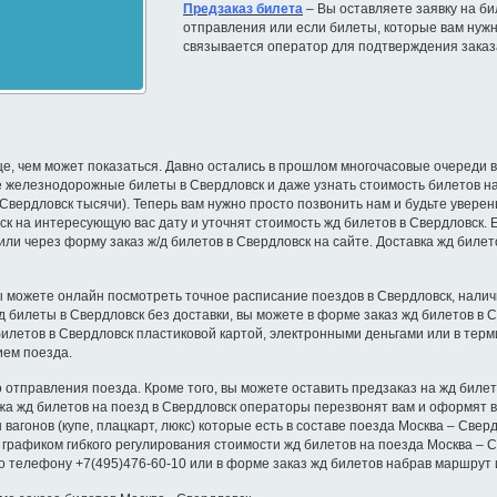
Предзаказ билета
– Вы оставляете заявку на бил
отправления или если билеты, которые вам нужн
связывается оператор для подтверждения заказ
е, чем может показаться. Давно остались в прошлом многочасовые очереди в 
 железнодорожные билеты в Свердловск и даже узнать стоимость билетов на
в Свердловск тысячи). Теперь вам нужно просто позвонить нам и будьте увере
к на интересующую вас дату и уточнят стоимость жд билетов в Свердловск. Е
или через форму заказ ж/д билетов в Свердловск на сайте. Доставка жд биле
ы можете онлайн посмотреть точное расписание поездов в Свердловск, наличие
ж/д билеты в Свердловск без доставки, вы можете в форме заказ жд билетов 
билетов в Свердловск пластиковой картой, электронными деньгами или в тер
ием поезда.
о отправления поезда. Кроме того, вы можете оставить предзаказ на жд биле
ажа жд билетов на поезд в Свердловск операторы перезвонят вам и оформят в
вагонов (купе, плацкарт, люкс) которые есть в составе поезда Москва – Свер
с графиком гибкого регулирования стоимости жд билетов на поезда Москва –
по телефону +7(495)476-60-10 или в форме заказ жд билетов набрав маршрут 