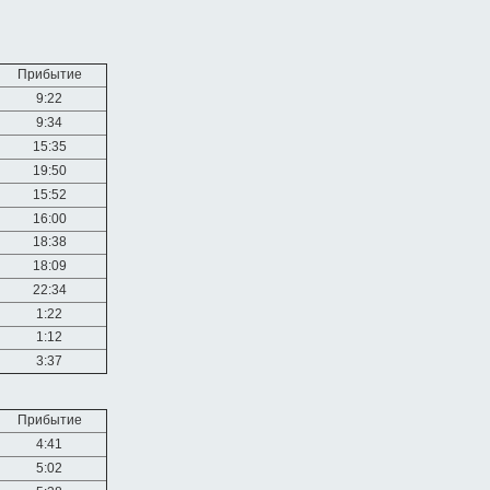
Прибытие
9:22
9:34
15:35
19:50
15:52
16:00
18:38
18:09
22:34
1:22
1:12
3:37
Прибытие
4:41
5:02