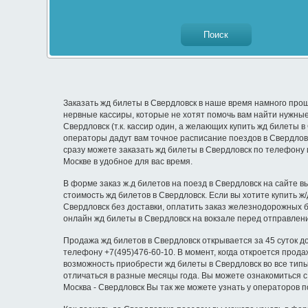
Заказать жд билеты в Свердловск в наше время намного прощ
нервные кассиры, которые не хотят помочь вам найти нужные
Свердловск (т.к. кассир один, а желающих купить жд билеты 
операторы дадут вам точное расписание поездов в Свердловс
сразу можете заказать жд билеты в Свердловск по телефону 
Москве в удобное для вас время.
В форме заказ ж.д билетов на поезд в Свердловск на сайте в
стоимость жд билетов в Свердловск. Если вы хотите купить 
Свердловск без доставки, оплатить заказ железнодорожных 
онлайн жд билеты в Свердловск на вокзале перед отправлен
Продажа жд билетов в Свердловск открывается за 45 суток д
телефону +7(495)476-60-10. В момент, когда откроется прод
возможность приобрести жд билеты в Свердловск во все типы 
отличаться в разные месяцы года. Вы можете ознакомиться 
Москва - Свердловск Вы так же можете узнать у операторов 