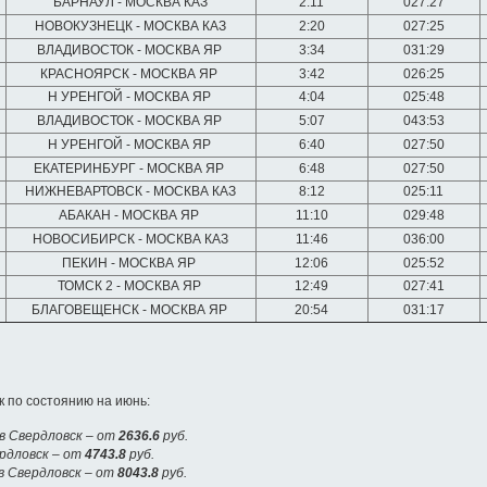
БАРНАУЛ - МОСКВА КАЗ
2:11
027:27
НОВОКУЗНЕЦК - МОСКВА КАЗ
2:20
027:25
ВЛАДИВОСТОК - МОСКВА ЯР
3:34
031:29
КРАСНОЯРСК - МОСКВА ЯР
3:42
026:25
Н УРЕНГОЙ - МОСКВА ЯР
4:04
025:48
ВЛАДИВОСТОК - МОСКВА ЯР
5:07
043:53
Н УРЕНГОЙ - МОСКВА ЯР
6:40
027:50
ЕКАТЕРИНБУРГ - МОСКВА ЯР
6:48
027:50
НИЖНЕВАРТОВСК - МОСКВА КАЗ
8:12
025:11
АБАКАН - МОСКВА ЯР
11:10
029:48
НОВОСИБИРСК - МОСКВА КАЗ
11:46
036:00
ПЕКИН - МОСКВА ЯР
12:06
025:52
ТОМСК 2 - МОСКВА ЯР
12:49
027:41
БЛАГОВЕЩЕНСК - МОСКВА ЯР
20:54
031:17
 по состоянию на июнь:
в Свердловск – от
2636.6
руб.
ердловск – от
4743.8
руб.
в Свердловск – от
8043.8
руб.