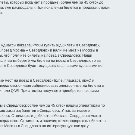
еты, которых пока нет в продаже (более чем за 45 суток до
ы, уже распроданы). При появлении билетов в продаже, с вами
а.
жд кассы вокзала, чтобы купить ж/д билеты в Свердловск,
 поезд Москва – Свердловск и наличие мест из Москвы в
ны, что получите билеты на поезд в Свердловск! Наши
сли вы выберете ж/д билеты на поезд в Свердловск, то вы
тов в Свердловск будет осуществлена нашими курьерами по
 мест на поезд в Свердловск (купе, плацкарт, люкс) и
в Свердловск онлайн забронировать электронные жд билеты в
минале QIWI. При этом вы получаете приобретенные вами
ты в Свердловск более чем за 45 суток нашим операторам по
аш заказ жд билетов в Свердловск. У нас вы имеете
дловск. Стоимость ж.д. билетов Москва – Свердловск может
 Свердловск. Стоимость и наличие железнодорожных билетов
из Москвы в Свердловск на интересующую вас дату.