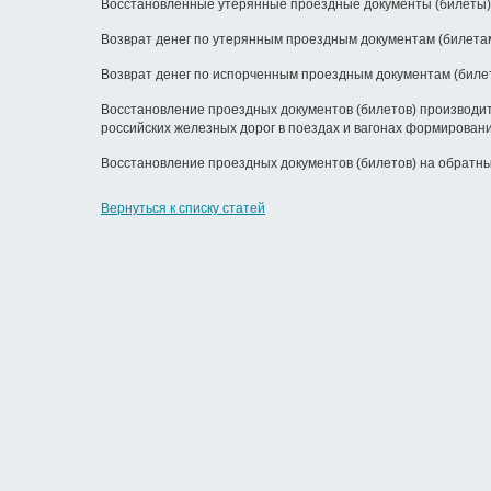
Восстановленные утерянные проездные документы (билеты)
Возврат денег по утерянным проездным документам (билетам
Возврат денег по испорченным проездным документам (биле
Восстановление проездных документов (билетов) производит
российских железных дорог в поездах и вагонах формировани
Восстановление проездных документов (билетов) на обратны
Вернуться к списку статей