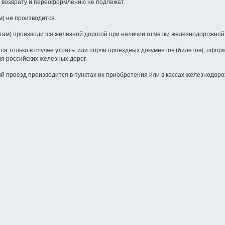
 возврату и переоформлению не подлежат.
) не производится.
там) производится железной дорогой при наличии отметки железнодорожной 
ся только в случае утраты или порчи проездных документов (билетов), офо
я российских железных дорог.
й проезд производится в пунктах их приобретения или в кассах железнодор