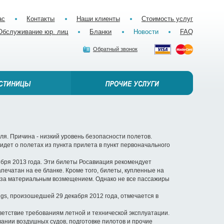
ас
Контакты
Наши клиенты
Стоимость услуг
Обслуживание юр. лиц
Бланки
Новости
FAQ
Обратный звонок
я. Причина - низкий уровень безопасности полетов.
дет о полетах из пункта прилета в пункт первоначального
бря 2013 года. Эти билеты Росавиация рекомендует
печатан на ее бланке. Кроме того, билеты, купленные на
ся за материальным возмещением. Однако не все пассажиры
gs, произошедшей 29 декабря 2012 года, отмечается в
ветствие требованиям летной и технической эксплуатации.
ании воздушных судов, подготовке пилотов и прочие