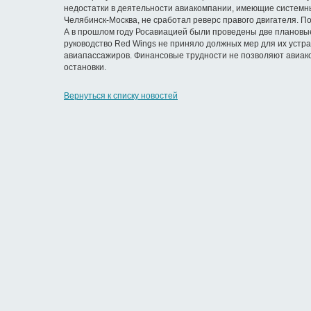
недостатки в деятельности авиакомпании, имеющие системный
Челябинск-Москва, не сработал реверс правого двигателя. П
А в прошлом году Росавиацией были проведены две плановые
руководство Red Wings не приняло должных мер для их устра
авиапассажиров. Финансовые трудности не позволяют авиак
остановки.
Вернуться к списку новостей