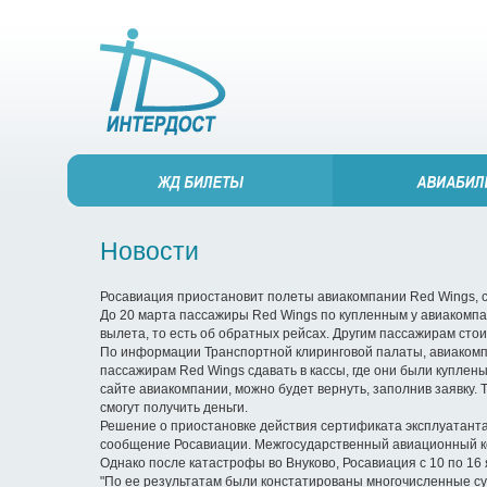
Новости
Росавиация приостановит полеты авиакомпании Red Wings, са
До 20 марта пассажиры Red Wings по купленным у авиакомпан
вылета, то есть об обратных рейсах. Другим пассажирам сто
По информации Транспортной клиринговой палаты, авиакомпа
пассажирам Red Wings сдавать в кассы, где они были куплены
сайте авиакомпании, можно будет вернуть, заполнив заявку.
смогут получить деньги.
Решение о приостановке действия сертификата эксплуатанта
сообщение Росавиации. Межгосударственный авиационный к
Однако после катастрофы во Внуково, Росавиация с 10 по 16
"По ее результатам были констатированы многочисленные су