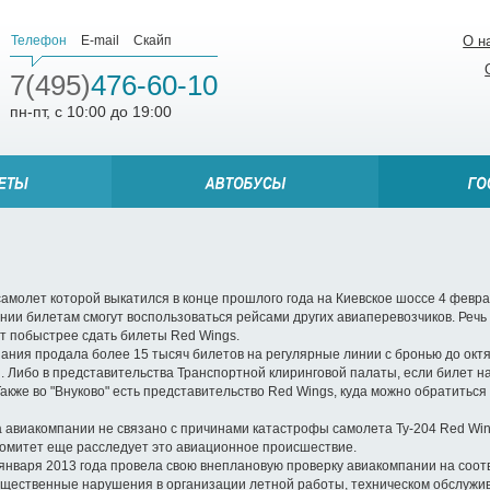
Телефон
E-mail
Скайп
О н
7(495)
476-60-10
пн-пт, с 10:00 до 19:00
молет которой выкатился в конце прошлого года на Киевское шоссе 4 феврал
ии билетам смогут воспользоваться рейсами других авиаперевозчиков. Речь и
ит побыстрее сдать билеты Red Wings.
ния продала более 15 тысяч билетов на регулярные линии с бронью до октя
. Либо в представительства Транспортной клиринговой палаты, если билет на
 Также во "Внуково" есть представительство Red Wings, куда можно обратить
 авиакомпании не связано с причинами катастрофы самолета Ту-204 Red Win
омитет еще расследует это авиационное происшествие.
 января 2013 года провела свою внеплановую проверку авиакомпании на соот
щественные нарушения в организации летной работы, техническом обслужив