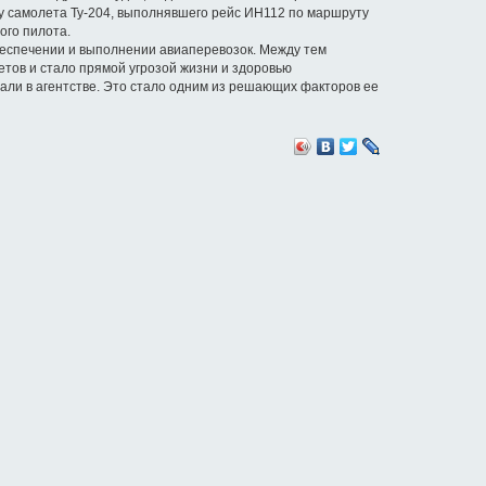
 у самолета Ту-204, выполнявшего рейс ИН112 по маршруту
ого пилота.
беспечении и выполнении авиаперевозок. Между тем
етов и стало прямой угрозой жизни и здоровью
ли в агентстве. Это стало одним из решающих факторов ее