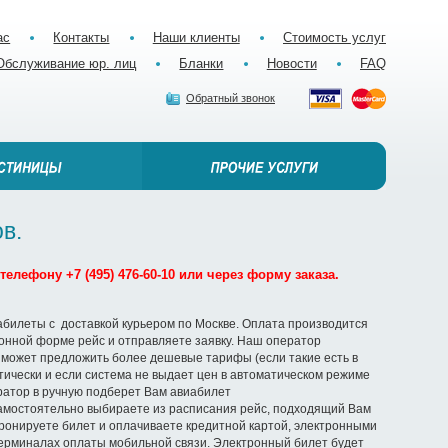
ас
Контакты
Наши клиенты
Стоимость услуг
Обслуживание юр. лиц
Бланки
Новости
FAQ
Обратный звонок
в.
елефону +7 (495) 476-60-10 или через форму заказа.
абилеты с доставкой курьером по Москве. Оплата производится
ронной форме рейс и отправляете заявку. Наш оператор
 может предложить более дешевые тарифы (если такие есть в
ически и если система не выдает цен в автоматическом режиме
ератор в ручную подберет Вам авиабилет
амостоятельно выбираете из расписания рейс, подходящий Вам
ронируете билет и оплачиваете кредитной картой, электронными
терминалах оплаты мобильной связи. Электронный билет будет