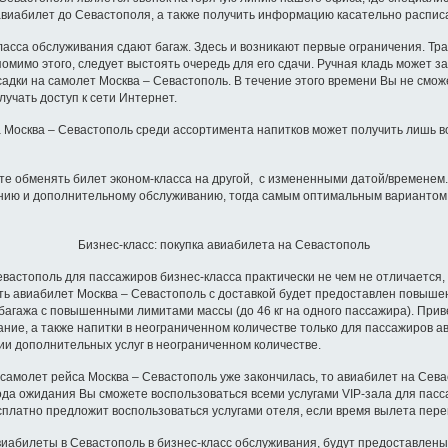
 авиабилет до Севастополя, а также получить информацию касательно распис
ласса обслуживания сдают багаж. Здесь и возникают первые ограничения. Тр
омимо этого, следует выстоять очередь для его сдачи. Ручная кладь может за
адки на самолет Москва – Севастополь. В течение этого времени Вы не смож
учать доступ к сети Интернет.
 Москва – Севастополь среди ассортимента напитков может получить лишь во
те обменять билет эконом-класса на другой, с измененными датой/временем.
танию и дополнительному обслуживанию, тогда самым оптимальным вариантом
Бизнес-класс: покупка авиабилета на Севастополь
тополь для пассажиров бизнес-класса практически не чем не отличается, 
пить авиабилет Москва – Севастополь с доставкой будет предоставлен повыше
агажа с повышенными лимитами массы (до 46 кг на одного пассажира). Приве
ание, а также напитки в неограниченном количестве только для пассажиров 
и дополнительных услуг в неограниченном количестве.
молет рейса Москва – Севастополь уже закончилась, то авиабилет на Сева
да ожидания Вы сможете воспользоваться всеми услугами VIP-зала для пасс
сплатно предложит воспользоваться услугами отеля, если время вылета перен
билеты в Севастополь в бизнес-класс обслуживания, будут предоставлены ж