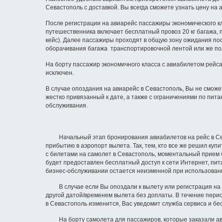
Севастополь с доставкой. Вы всегда сможете узнать цену на
После регистрации на авиарейс пассажиры экономического к
путешественника включает бесплатный провоз 20 кг багажа, п
кейс). Далее пассажиры проходят в общую зону ожидания пос
оборачивания багажа транспортировочной лентой или же пол
На борту пассажир экономичного класса с авиабилетом рейса
исключен.
В случае опоздания на авиарейс в Севастополь, Вы не сможе
жестко привязанный к дате, а также с ограничениями по пи
обслуживания.
Начальный этап бронирования авиабилетов на рейс в Севас
прибытию в аэропорт вылета. Так, тем, кто все же решил ку
с билетами на самолет в Севастополь, моментальный прием б
будет предоставлен бесплатный доступ к сети Интернет, пит
бизнес-обслуживании остается неизменной при использовани
В случае если Вы опоздали к вылету или регистрация на са
другой датой/временем вылета без доплаты. В течение перио
в Севастополь изменится, Вас уведомит служба сервиса и бе
На борту самолета для пассажиров, которые заказали авиа