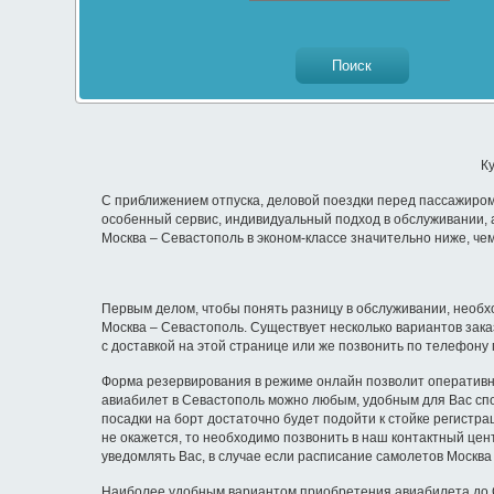
К
С приближением отпуска, деловой поездки перед пассажиром
особенный сервис, индивидуальный подход в обслуживании, 
Москва – Севастополь в эконом-классе значительно ниже, чем
Первым делом, чтобы понять разницу в обслуживании, необхо
Москва – Севастополь. Существует несколько вариантов зак
с доставкой на этой странице или же позвонить по телефону
Форма резервирования в режиме онлайн позволит оперативно
авиабилет в Севастополь можно любым, удобным для Вас спос
посадки на борт достаточно будет подойти к стойке регистр
не окажется, то необходимо позвонить в наш контактный цен
уведомлять Вас, в случае если расписание самолетов Москва
Наиболее удобным вариантом приобретения авиабилета до Се