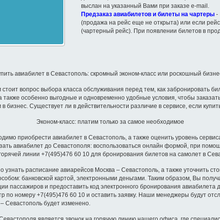
выслан на указанный Вами при заказе e-mail.
Предзаказ авиабилетов и билеты на чартеры
-
(продажа на рейс еще не открыта) или если рейс
(чартерный рейс). При появлении билетов в про
упить авиабилет в Севастополь: скромный эконом-класс или роскошный бизне
 стоит вопрос выбора класса обслуживания перед тем, как забронировать б
а также особенно выгодные и одновременно удобные условия, чтобы заказат
 в бизнес. Существует ли в действительности различие в сервисе, если купи
Эконом-класс: платим только за самое необходимое
димо приобрести авиабилет в Севастополь, а также оценить уровень сервиса
азать авиабилет до Севастополя: воспользоваться онлайн формой, при помо
 горячей линии +7(495)476 60 10 для бронирования билетов на самолет в Сев
 узнать расписание авиарейсов Москва – Севастополь, а также уточнить ст
обом: банковской картой, электронными деньгами. Таким образом, Вы получ
ации пассажиров и предоставить код электронного бронирования авиабилета 
тр по номеру +7(495)476 60 10 и оставить заявку. Наши менеджеры будут отс
 – Севастополь будет изменено.
вастополя является звонок на горячую линию нашего офиса, где специалис