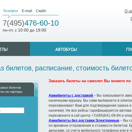
Телефон
E-mail
Скайп
О н
7(495)
476-60-10
пн-пт, с 10:00 до 19:00
з билетов, расписание, стоимость билето
Заказать билеты на самолет Вы можете по т
заказ билетов
еты на чартеры
Авиабилеты с доставкой
– Вы заказываете ави
наличными курьеру. Вы сами выбираете в элект
перезванивает Вам для подтверждения заказа и
наличии). Не все рейсы тарифицируются автомат
перезвоните в call центр +7(495)641-09-84 и оп
Авиабилеты без доставки Электронные
– Вы с
по времени отправления и стоимости билетов. Б
деньгами, со счета мобильного телефона или в 