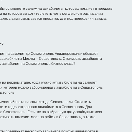
 Вы оставляете заявку на авиабилеты, которых пока нет в продаже
а на котором вы хотите лететь нет в регулярном расписании
даже, с вами связывается оператор для подтверждения заказа.
с?
илет на самолет до Севастополя. Авиаперевозчик обещает
ь авиабилеты Москва – Севастополь. Стоимость авиабилета
ть авиабилет на Севастополь в бизнес-класс?
 на первом этапе, когда нужно купить билеты на самолет
щи которой можно забронировать авиабилеты в Севастополь
астополь.
оимость билета на самолет до Севастополя. Оплатить
аете код электронного авиабилета в Севастополь. Для
до Севастополя. Если же на выбранную дату свободных мест
леживать наличие мест на рейсы в Севастополь, а также
ты предложат несколько вариантов покупки авиабилета в