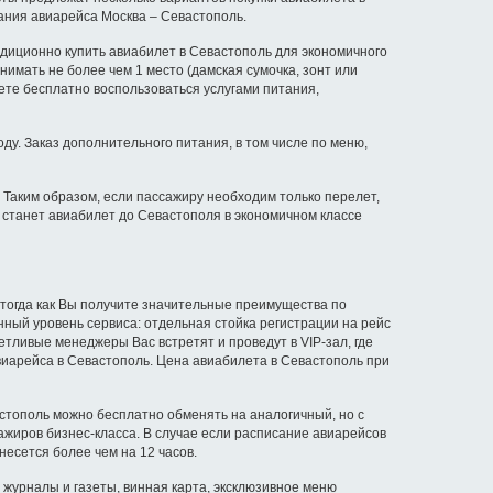
ания авиарейса Москва – Севастополь.
адиционно купить авиабилет в Севастополь для экономичного
нимать не более чем 1 место (дамская сумочка, зонт или
ете бесплатно воспользоваться услугами питания,
ду. Заказ дополнительного питания, в том числе по меню,
 Таким образом, если пассажиру необходим только перелет,
 станет авиабилет до Севастополя в экономичном классе
тогда как Вы получите значительные преимущества по
нный уровень сервиса: отдельная стойка регистрации на рейс
тливые менеджеры Вас встретят и проведут в VIP-зал, где
авиарейса в Севастополь. Цена авиабилета в Севастополь при
стополь можно бесплатно обменять на аналогичный, но с
ажиров бизнес-класса. В случае если расписание авиарейсов
есется более чем на 12 часов.
урналы и газеты, винная карта, эксклюзивное меню