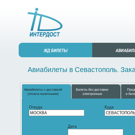
Авиабилеты в Севастополь. Зака
Авиабилеты с доставкой
Билеты без доставки
Пред
(оплата наличными)
электронные
и бил
Откуда
Куда
Дата