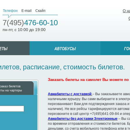
Телефон
E-mail
Скайп
О н
7(495)
476-60-10
пн-пт, с 10:00 до 19:00
илетов, расписание, стоимость билетов.
Заказать билеты на самолет Вы можете по т
заказ билетов
еты на чартеры
Авиабилеты с доставкой
– Вы заказываете ави
наличными курьеру. Вы сами выбираете в элект
перезванивает Вам для подтверждения заказа и
наличии). Не все рейсы тарифицируются автомат
перезвоните в call центр +7(495)641-09-84 и оп
Авиабилеты без доставки Электронные
– Вы с
по времени отправления и стоимости билетов. Б
деньгами, со счета мобильного телефона или в 