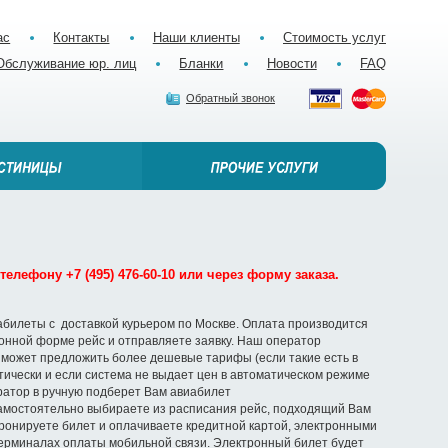
ас
Контакты
Наши клиенты
Стоимость услуг
Обслуживание юр. лиц
Бланки
Новости
FAQ
Обратный звонок
елефону +7 (495) 476-60-10 или через форму заказа.
абилеты с доставкой курьером по Москве. Оплата производится
ронной форме рейс и отправляете заявку. Наш оператор
 может предложить более дешевые тарифы (если такие есть в
ически и если система не выдает цен в автоматическом режиме
ератор в ручную подберет Вам авиабилет
амостоятельно выбираете из расписания рейс, подходящий Вам
ронируете билет и оплачиваете кредитной картой, электронными
терминалах оплаты мобильной связи. Электронный билет будет