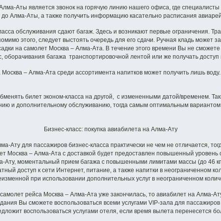
ма-Аты является звонок на горячую линию нашего офиса, где специалисты 
ет до Алма-Аты, а также получить информацию касательно расписания авиаре
ласса обслуживания сдают багаж. Здесь и возникают первые ограничения. Тр
омимо этого, следует выстоять очередь для его сдачи. Ручная кладь может за
адки на самолет Москва – Алма-Ата. В течение этого времени Вы не сможете
, оборачивания багажа транспортировочной лентой или же получать доступ 
 Москва – Алма-Ата среди ассортимента напитков может получить лишь воду. 
обменять билет эконом-класса на другой, с измененными датой/временем. Та
танию и дополнительному обслуживанию, тогда самым оптимальным вариантом
Бизнес-класс: покупка авиабилета на Алма-Ату
Ату для пассажиров бизнес-класса практически не чем не отличается, тог
билет Москва – Алма-Ата с доставкой будет предоставлен повышенный уровень
лма-Ату, моментальный прием багажа с повышенными лимитами массы (до 46 к
латный доступ к сети Интернет, питание, а также напитки в неограниченном к
еизменной при использовании дополнительных услуг в неограниченном колич
молет рейса Москва – Алма-Ата уже закончилась, то авиабилет на Алма-Ату
ания Вы сможете воспользоваться всеми услугами VIP-зала для пассажиров 
едложит воспользоваться услугами отеля, если время вылета перенесется бол