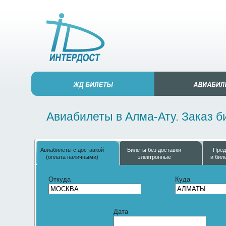
Авиабилеты в Алма-Ату. Заказ б
Авиабилеты с доставкой
Билеты без доставки
Пред
(оплата наличными)
электронные
и бил
Откуда
Куда
Дата