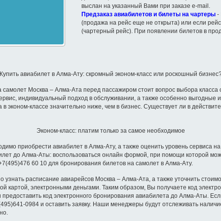
выслан на указанный Вами при заказе e-mail.
Предзаказ авиабилетов и билеты на чартеры
-
(продажа на рейс еще не открыта) или если рейс
(чартерный рейс). При появлении билетов в про
Купить авиабилет в Алма-Ату: скромный эконом-класс или роскошный бизнес
а самолет Москва – Алма-Ата перед пассажиром стоит вопрос выбора класса 
рвис, индивидуальный подход в обслуживании, а также особенно выгодные 
в эконом-классе значительно ниже, чем в бизнес. Существует ли в действите
Эконом-класс: платим только за самое необходимое
димо приобрести авиабилет в Алма-Ату, а также оценить уровень сервиса на 
билет до Алма-Аты: воспользоваться онлайн формой, при помощи которой мож
+7(495)476 60 10 для бронирования билетов на самолет в Алма-Ату.
 узнать расписание авиарейсов Москва – Алма-Ата, а также уточнить стоимо
й картой, электронными деньгами. Таким образом, Вы получаете код электро
и предоставить код электронного бронирования авиабилета до Алма-Аты. Есл
495)641-0984 и оставить заявку. Наши менеджеры будут отслеживать наличие 
но.