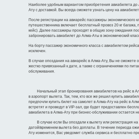
Наиболее удобным вариантом приобретения авиабилета до Ал
Ату с доставкой. Вы всегда сможете узнать цену на авиабил
После регистрации на авиарейс пассажиры экономического к
путешественника включает бесплатный провоз 20 кг багажа, п
кейс). Далее пассажиры проходят в общую зону ожидания пос
забронировать авиабилет до Алма-Аты в экономический класс
На борту пассажир экономичного класса с авиабилетом рейса
исключен.
В случае опоздания на авиарейс в Алма-Ату, Вы не сможете 
жестко привязанный к дате, а также с ограничениями по пи
обслуживания.
Начальный этап бронирования авиабилетов на рейс в Алма-
в аэропорт вылета. Так, тем, кто все же решил купить авиа
предпочли купить билет на самолет в Алма-Ату на рейс в А
встретят и проведут в VIP-зал, где будет предоставлен бесп
авиабилета в Алма-Ату при бизнес-обслуживании остается н
В случае если Вы опоздали к вылету или регистрация на са
датой/временем вылета без доплаты. В течение периода ожид
Ату изменится, Вас уведомит служба сервиса и бесплатно пр