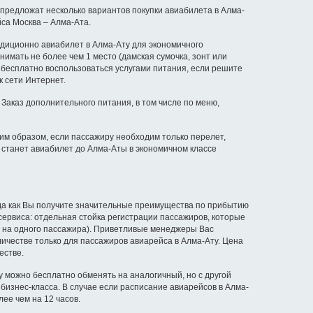
предложат несколько вариантов покупки авиабилета в Алма-
йса Москва – Алма-Ата.
адиционно авиабилет в Алма-Ату для экономичного
нимать не более чем 1 место (дамская сумочка, зонт или
 бесплатно воспользоваться услугами питания, если решите
к сети Интернет.
Заказ дополнительного питания, в том числе по меню,
ким образом, если пассажиру необходим только перелет,
 станет авиабилет до Алма-Аты в экономичном классе
да как Вы получите значительные преимущества по прибытию
 сервиса: отдельная стойка регистрации пассажиров, которые
г на одного пассажира). Приветливые менеджеры Вас
оличестве только для пассажиров авиарейса в Алма-Ату. Цена
естве.
 можно бесплатно обменять на аналогичный, но с другой
бизнес-класса. В случае если расписание авиарейсов в Алма-
ее чем на 12 часов.