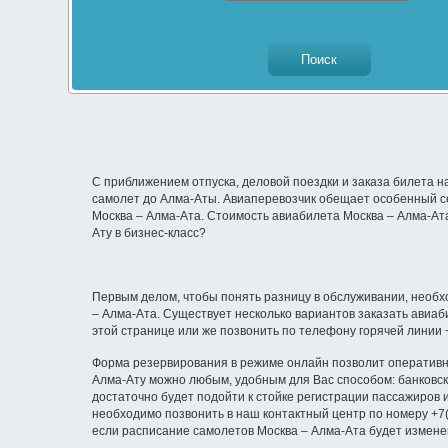
С приближением отпуска, деловой поездки и заказа билета н
самолет до Алма-Аты. Авиаперевозчик обещает особенный се
Москва – Алма-Ата. Стоимость авиабилета Москва – Алма-Ата 
Ату в бизнес-класс?
Первым делом, чтобы понять разницу в обслуживании, необхо
– Алма-Ата. Существует несколько вариантов заказать авиа
этой странице или же позвонить по телефону горячей линии 
Форма резервирования в режиме онлайн позволит оперативно
Алма-Ату можно любым, удобным для Вас способом: банковско
достаточно будет подойти к стойке регистрации пассажиров 
необходимо позвонить в наш контактный центр по номеру +7(
если расписание самолетов Москва – Алма-Ата будет измене