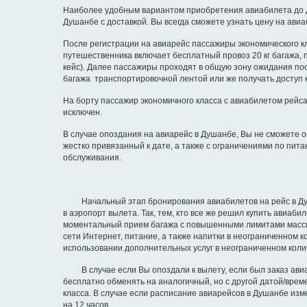
Наиболее удобным вариантом приобретения авиабилета до Ду
Душанбе с доставкой. Вы всегда сможете узнать цену на ав
После регистрации на авиарейс пассажиры экономического к
путешественника включает бесплатный провоз 20 кг багажа, п
кейс). Далее пассажиры проходят в общую зону ожидания по
багажа транспортировочной лентой или же получать доступ к
На борту пассажир экономичного класса с авиабилетом рейса
исключен.
В случае опоздания на авиарейс в Душанбе, Вы не сможете о
жестко привязанный к дате, а также с ограничениями по пи
обслуживания.
Начальный этап бронирования авиабилетов на рейс в Душан
в аэропорт вылета. Так, тем, кто все же решил купить авиаб
моментальный прием багажа с повышенными лимитами массы (д
сети Интернет, питание, а также напитки в неограниченном
использовании дополнительных услуг в неограниченном коли
В случае если Вы опоздали к вылету, если был заказ авиа
бесплатно обменять на аналогичный, но с другой датой/врем
класса. В случае если расписание авиарейсов в Душанбе изм
на 12 часов.