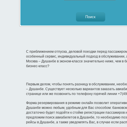
С приближением отпуска, деловой поездки перед пассажиром
особенный сервис, индивидуальный подход в обслуживании, 
Москва – Душанбе в эконом-классе значительно ниже, чем в 
бизнес-класс?
Первым делом, чтобы понять разницу в обслуживании, необхо
– Душанбе. Существует несколько вариантов заказать авиаб
странице или же позвонить по телефону горячей линии +7(49
Форма резервирования в режиме онлайн позволит оперативно
Душанбе можно любым, удобным для Вас способом: банковско
достаточно будет подойти к стойке регистрации пассажиров 
предложим поиск авиабилетов в Душанбе, то необходимо позв
рейсы в Душанбе, а также уведомлять Вас, в случае если ра