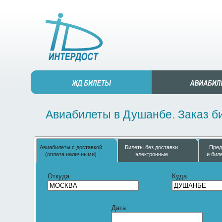
Авиабилеты в Душанбе. Заказ би
Авиабилеты с доставкой
Билеты без доставки
Пред
(оплата наличными)
электронные
и бил
Откуда
Куда
Дата