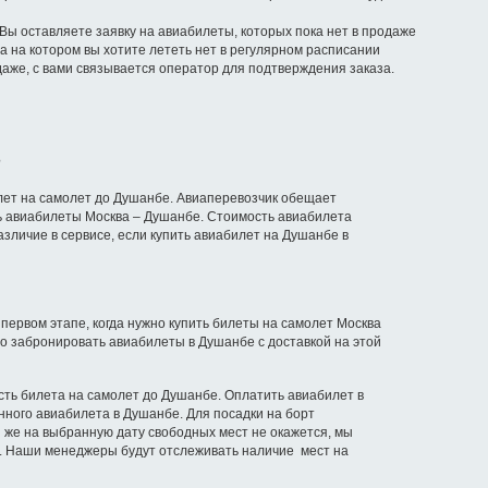
 Вы оставляете заявку на авиабилеты, которых пока нет в продаже
а на котором вы хотите лететь нет в регулярном расписании
даже, с вами связывается оператор для подтверждения заказа.
?
илет на самолет до Душанбе. Авиаперевозчик обещает
ть авиабилеты Москва – Душанбе. Стоимость авиабилета
азличие в сервисе, если купить авиабилет на Душанбе в
первом этапе, когда нужно купить билеты на самолет Москва
о забронировать авиабилеты в Душанбе с доставкой на этой
сть билета на самолет до Душанбе. Оплатить авиабилет в
нного авиабилета в Душанбе. Для посадки на борт
 же на выбранную дату свободных мест не окажется, мы
ку. Наши менеджеры будут отслеживать наличие мест на