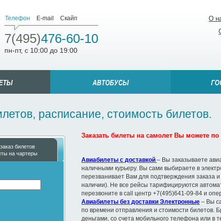
Телефон
E-mail
Скайп
О н
7(495)
476-60-10
пн-пт, с 10:00 до 19:00
летов, расписание, стоимость билетов.
Заказать билеты на самолет Вы можете по т
заказ билетов
еты на чартеры
Авиабилеты с доставкой
– Вы заказываете ави
наличными курьеру. Вы сами выбираете в элект
перезванивает Вам для подтверждения заказа и
наличии). Не все рейсы тарифицируются автомат
перезвоните в call центр +7(495)641-09-84 и оп
Авиабилеты без доставки Электронные
– Вы с
по времени отправления и стоимости билетов. Б
деньгами, со счета мобильного телефона или в 