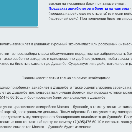
выслан на указанный Вами при заказе e-mail.
Предзаказ авиабилетов и билеты на чартеры
-
(продажа на рейс еще не открыта) или если рейс
(чартерный рейс). При появлении билетов в про
Купить авиабилет в Душанбе: скромный эконом-класс или роскошный бизнес
 стоит вопрос выбора класса обслуживания перед тем, как забронировать б
а также особенно выгодные и одновременно удобные условия, чтобы заказа
бизнес на билеты в самолет до Душанбе. Существует ли в действительности р
Эконом-класс: платим только за самое необходимое
димо приобрести авиабилет в Душанбе, а также оценить уровень сервиса на 
илет до Душанбе: воспользоваться онлайн формой, при помощи которой можн
5)476 60 10 для бронирования билетов на самолет в Душанбе.
 узнать расписание авиарейсов Москва – Душанбе, а также уточнить стоимо
й картой, электронными деньгами. Таким образом, Вы получаете код электро
и предоставить код электронного бронирования авиабилета до Душанбе. Если
онить в наш контактный центр по номеру +7(495)476 60 10 и оставить заяв
списание самолетов Москва – Душанбе будет изменено.