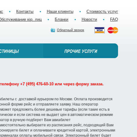
ас
Контакты
Наши клиенты
Стоимость услуг
Обслуживание юр. лиц
Бланки
Новости
FAQ
Обратный звонок
елефону +7 (495) 476-60-10 или через форму заказа.
абилеты с доставкой курьером по Москве. Оплата производится
ронной форме рейс и отправляете заявку. Наш оператор
 может предложить более дешевые тарифы (если такие есть в
ически и если система не выдает цен в автоматическом режиме
ератор в ручную подберет Вам авиабилет
амостоятельно выбираете из расписания рейс, подходящий Вам
ронируете билет и оплачиваете кредитной картой, электронными
терминалах оплаты мобильной связи. Электронный билет будет