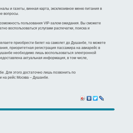
лы и газеты, винная карта, эксклюзивное меню питания в
ые вопросы.
озможность пользования VIP-залом ожидания. Вы сможете
но воспользоваться услугами распечатки, поиска и
елаете приобрести билет на самолет до Душанбе, то можете
дания, приоритетная регистрация пассажира на авиарейс в
 Душанбе необходимо лишь воспользоваться электронной
едоставлена актуальная информация, в том числе,
. Для этого достаточно лишь позвонить по
и на рейс Москва – Душанбе.