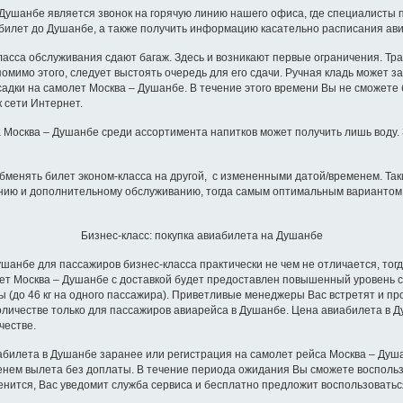
шанбе является звонок на горячую линию нашего офиса, где специалисты п
иабилет до Душанбе, а также получить информацию касательно расписания ав
ласса обслуживания сдают багаж. Здесь и возникают первые ограничения. Т
омимо этого, следует выстоять очередь для его сдачи. Ручная кладь может за
садки на самолет Москва – Душанбе. В течение этого времени Вы не сможете
 сети Интернет.
 Москва – Душанбе среди ассортимента напитков может получить лишь воду. 
бменять билет эконом-класса на другой, с измененными датой/временем. Так
танию и дополнительному обслуживанию, тогда самым оптимальным вариантом
Бизнес-класс: покупка авиабилета на Душанбе
бе для пассажиров бизнес-класса практически не чем не отличается, тог
илет Москва – Душанбе с доставкой будет предоставлен повышенный уровень с
о 46 кг на одного пассажира). Приветливые менеджеры Вас встретят и пров
 количестве только для пассажиров авиарейса в Душанбе. Цена авиабилета в
честве.
билета в Душанбе заранее или регистрация на самолет рейса Москва – Душа
енем вылета без доплаты. В течение периода ожидания Вы сможете воспольз
енится, Вас уведомит служба сервиса и бесплатно предложит воспользоватьс