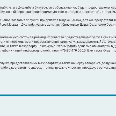
билеты в Душанбе в бизнес-класс обслуживания, будут предоставлены журна
обученный персонал проинформирует Вас о погоде, а также ответит на люб
нбе позволит получить приоритет в выдаче багажа, а также предоставит в
в Москва – Душанбе, узнать цены авиабилетов до Душанбе, а также бесплат
мического состоит в разнице количества предоставляемых услуг. Если Вы ж
сти от необходимости предоставления таких услуг, как комфортный зал ожи
анбе, а также в аэропорту назначения. Чтобы купить дешевые авиабилеты в
лефону нашей информационной линии +7(495)476 60 10. Вам также будет пр
ах, предоставляемых в аэропортах, а также на борту авиарейса до Душанбе
анбе с доставкой по адресу, что значительно упростит процедуру регистраци