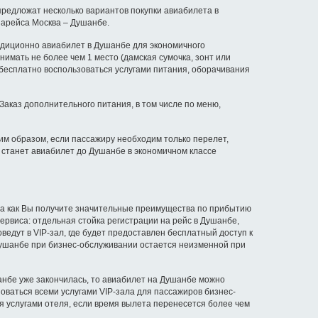
редложат несколько вариантов покупки авиабилета в
иарейса Москва – Душанбе.
радиционно авиабилет в Душанбе для экономичного
нимать не более чем 1 место (дамская сумочка, зонт или
 бесплатно воспользоваться услугами питания, оборачивания
Заказ дополнительного питания, в том числе по меню,
им образом, если пассажиру необходим только перелет,
 станет авиабилет до Душанбе в экономичном классе
да как Вы получите значительные преимущества по прибытию
ервиса: отдельная стойка регистрации на рейс в Душанбе,
едут в VIP-зал, где будет предоставлен бесплатный доступ к
 Душанбе при бизнес-обслуживании остается неизменной при
нбе уже закончилась, то авиабилет на Душанбе можно
оваться всеми услугами VIP-зала для пассажиров бизнес-
я услугами отеля, если время вылета перенесется более чем