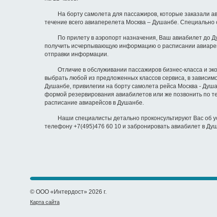
На борту самолета для пассажиров, которые заказали авиа
течение всего авиаперелета Москва – Душанбе. Специально 
По прилету в аэропорт назначения, Ваш авиабилет до Душа
получить исчерпывающую информацию о расписании авиарейсо
отправки информации.
Отличие в обслуживании пассажиров бизнес-класса и эконо
выбрать любой из предложенных классов сервиса, в зависимо
Душанбе, привилегии на борту самолета рейса Москва - Душ
формой резервирования авиабилетов или же позвонить по те
расписание авиарейсов в Душанбе.
Наши специалисты детально проконсультируют Вас об услуг
телефону +7(495)476 60 10 и забронировать авиабилет в Душ
© ООО «Интердост» 2026 г.
Карта сайта