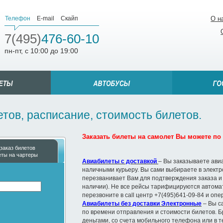
Телефон
E-mail
Скайп
О н
7(495)
476-60-10
пн-пт, с 10:00 до 19:00
етов, расписание, стоимость билетов.
Заказать билеты на самолет Вы можете по т
заказ билетов
еты на чартеры
Авиабилеты с доставкой
– Вы заказываете ави
наличными курьеру. Вы сами выбираете в элект
перезванивает Вам для подтверждения заказа и
наличии). Не все рейсы тарифицируются автомат
перезвоните в call центр +7(495)641-09-84 и оп
Авиабилеты без доставки Электронные
– Вы с
по времени отправления и стоимости билетов. Б
деньгами, со счета мобильного телефона или в 