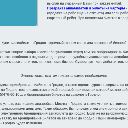
выслан на указанный Вами при заказе e-mail.
Предзаказ авиабилетов и билеты на чартеры
-
(продажа на рейс еще не открыта) или если рейс
(чартерный рейс). При появлении билетов в про
Купить авиабилет в Гродно: скромный эконом-класс или роскошный бизнес?
 стоит вопрос выбора класса обслуживания перед тем, как забронировать би
а также особенно выгодные и одновременно удобные условия заказа авиабиле
оном-классе значительно ниже, чем в бизнес. Существует ли в действительнос
Эконом-класс: платим только за самое необходимое
димо приобрести авиабилет в Гродно, а также оценить уровень сервиса на пе
 до Гродно: воспользоваться онлайн формой, при помощи которой можно заб
5)476-60-10 для бронирования билетов на самолет в Гродно.
узнать расписание авиарейсов Москва – Гродно, а также уточнить стоимост
 электронными деньгами. Таким образом, Вы получаете код электронного ави
д электронного бронирования авиабилета до Гродно. Если же на выбранную д
ь заявку на бронирование билетов на авиарейс до Гродно. Наши менеджеры б
 – Гродно будет изменено.