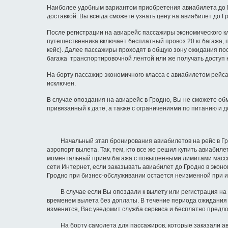
Наиболее удобным вариантом приобретения авиабилета до Гр
доставкой. Вы всегда сможете узнать цену на авиабилет до 
После регистрации на авиарейс пассажиры экономического к
путешественника включает бесплатный провоз 20 кг багажа, п
кейс). Далее пассажиры проходят в общую зону ожидания пос
багажа транспортировочной лентой или же получать доступ к
На борту пассажир экономичного класса с авиабилетом рейса
исключен.
В случае опоздания на авиарейс в Гродно, Вы не сможете об
привязанный к дате, а также с ограничениями по питанию и
Начальный этап бронирования авиабилетов на рейс в Гродн
аэропорт вылета. Так, тем, кто все же решил купить авиабил
моментальный прием багажа с повышенными лимитами массы (д
сети Интернет, если заказывать авиабилет до Гродно в эконо
Гродно при бизнес-обслуживании остается неизменной при и
В случае если Вы опоздали к вылету или регистрация на са
временем вылета без доплаты. В течение периода ожидания В
изменится, Вас уведомит служба сервиса и бесплатно предло
На борту самолета для пассажиров, которые заказали авиаб