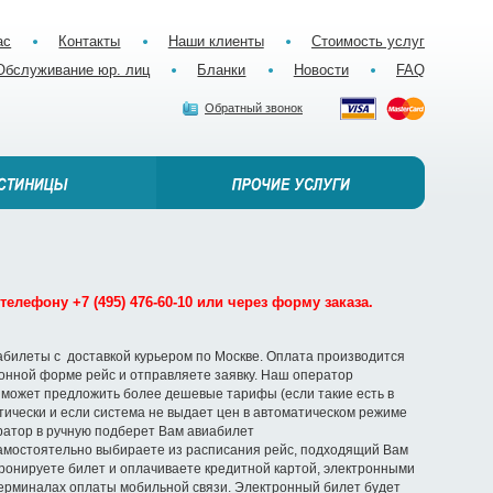
ас
Контакты
Наши клиенты
Стоимость услуг
Обслуживание юр. лиц
Бланки
Новости
FAQ
Обратный звонок
елефону +7 (495) 476-60-10 или через форму заказа.
абилеты с доставкой курьером по Москве. Оплата производится
ронной форме рейс и отправляете заявку. Наш оператор
 может предложить более дешевые тарифы (если такие есть в
ически и если система не выдает цен в автоматическом режиме
ератор в ручную подберет Вам авиабилет
амостоятельно выбираете из расписания рейс, подходящий Вам
ронируете билет и оплачиваете кредитной картой, электронными
терминалах оплаты мобильной связи. Электронный билет будет