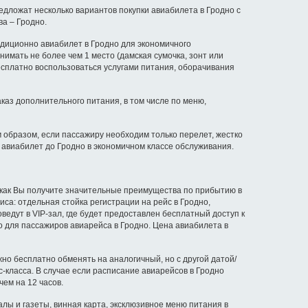
дложат несколько вариантов покупки авиабилета в Гродно с
а – Гродно.
адиционно авиабилет в Гродно для экономичного
нимать не более чем 1 место (дамская сумочка, зонт или
есплатно воспользоваться услугами питания, оборачивания
каз дополнительного питания, в том числе по меню,
м образом, если пассажиру необходим только перелет, жестко
 авиабилет до Гродно в экономичном классе обслуживания.
 как Вы получите значительные преимущества по прибытию в
иса: отдельная стойка регистрации на рейс в Гродно,
едут в VIP-зал, где будет предоставлен бесплатный доступ к
ко для пассажиров авиарейса в Гродно. Цена авиабилета в
о бесплатно обменять на аналогичный, но с другой датой/
-класса. В случае если расписание авиарейсов в Гродно
ем на 12 часов.
ы и газеты, винная карта, эксклюзивное меню питания в