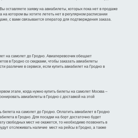
 Вы оставляете заявку на авиабилеты, которых пока нет в продаже
а на котором вы хотите лететь нет в регулярном расписании
даже, с вами связывается оператор для подтверждения заказа.
лет на самолет до Гродно. Авиаперевозчик обещает
тов в Гродно со скидками, чтобы заказать авиабилеты
ти различие в сервисе, если купить авиабилет на Гродно в
рвом этапе, когда нужно купить билеты на самолет Москва –
ронировать авиабилеты в Гродно с доставкой на этой
ь билета на самолет до Гродно. Оплатить авиабилет в Гродно
абилета в Гродно. Для посадки на борт достаточно будет
ату свободных мест не окажется, то необходимо позвонить в
удут отслеживать наличие мест на рейсы в Гродно, а также