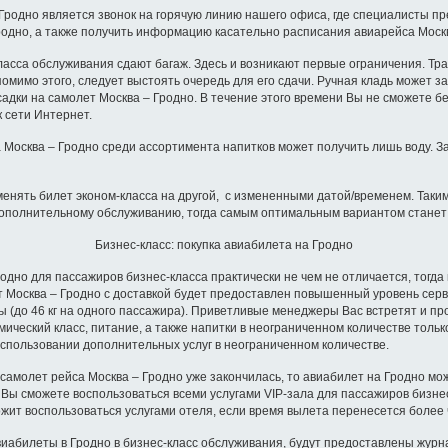
одно является звонок на горячую линию нашего офиса, где специалисты пре
Гродно, а также получить информацию касательно расписания авиарейса Москв
ласса обслуживания сдают багаж. Здесь и возникают первые ограничения. Тр
омимо этого, следует выстоять очередь для его сдачи. Ручная кладь может за
адки на самолет Москва – Гродно. В течение этого времени Вы не сможете б
 сети Интернет.
 Москва – Гродно среди ассортимента напитков может получить лишь воду. За
менять билет эконом-класса на другой, с измененными датой/временем. Таки
 дополнительному обслуживанию, тогда самым оптимальным вариантом станет
Бизнес-класс: покупка авиабилета на Гродно
о для пассажиров бизнес-класса практически не чем не отличается, тогда
ет Москва – Гродно с доставкой будет предоставлен повышенный уровень серв
о 46 кг на одного пассажира). Приветливые менеджеры Вас встретят и пров
мический класс, питание, а также напитки в неограниченном количестве толь
спользовании дополнительных услуг в неограниченном количестве.
молет рейса Москва – Гродно уже закончилась, то авиабилет на Гродно можн
ы сможете воспользоваться всеми услугами VIP-зала для пассажиров бизнес
жит воспользоваться услугами отеля, если время вылета перенесется более ч
илеты в Гродно в бизнес-класс обслуживания, будут предоставлены журнал