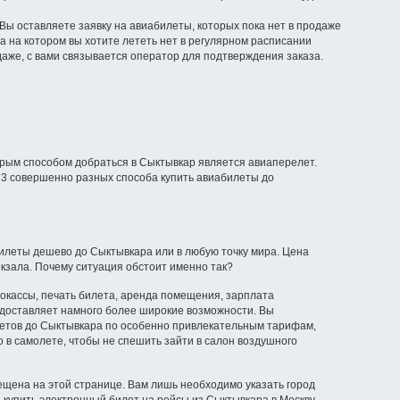
 Вы оставляете заявку на авиабилеты, которых пока нет в продаже
а на котором вы хотите лететь нет в регулярном расписании
даже, с вами связывается оператор для подтверждения заказа.
трым способом добраться в Сыктывкар является авиаперелет.
о 3 совершенно разных способа купить авиабилеты до
билеты дешево до Сыктывкара или в любую точку мира. Цена
окзала. Почему ситуация обстоит именно так?
рокассы, печать билета, аренда помещения, зарплата
редоставляет намного более широкие возможности. Вы
етов до Сыктывкара по особенно привлекательным тарифам,
 в самолете, чтобы не спешить зайти в салон воздушного
щена на этой странице. Вам лишь необходимо указать город