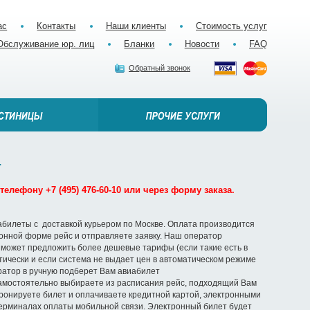
ас
Контакты
Наши клиенты
Стоимость услуг
Обслуживание юр. лиц
Бланки
Новости
FAQ
Обратный звонок
.
елефону +7 (495) 476-60-10 или через форму заказа.
абилеты с доставкой курьером по Москве. Оплата производится
ронной форме рейс и отправляете заявку. Наш оператор
 может предложить более дешевые тарифы (если такие есть в
ически и если система не выдает цен в автоматическом режиме
ератор в ручную подберет Вам авиабилет
амостоятельно выбираете из расписания рейс, подходящий Вам
ронируете билет и оплачиваете кредитной картой, электронными
терминалах оплаты мобильной связи. Электронный билет будет