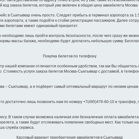
гут быть доставлены по адресу точно в срок, но у Вас также есть возможност
 код заказа билетов, который уже включен в общую цену авиабилета Москва
с в Сыктывкар очень просто. Следует прибыть в терминал аэропорта за 1.5-
ти аэропорта, а также подойти к стойке регистрации пассажиров. Далее сот
ыми билетами имеют одинаковый приоритет.
о необходимо лишь пройти контроль безопасности, после чего сразу же можно
 нормы массы багажа, необходимо будет доплатить небольшую сумму. Беспла
Покупка билетов по телефону
ентр нашей компании отличается особенным удобством, так как Вы общаетесь
. Стоимость услуги заказа билетов Москва-Сыктывкар с доставкой, в телефо
ква – Сыктывкар, а и подберет самый оптимальный маршрут по низким ценам
то достаточно лишь позвонить нам по номеру +7(495)476-60-10 и трансфер, 
есу. В таком случае возможна наличная или безналичная оплата авиабилета
релета, а также будут отслеживать появление свободных мест. Как только н
ша служба сервиса.
Кассовый вариант приобретения авиабилетов в Сыктывкар