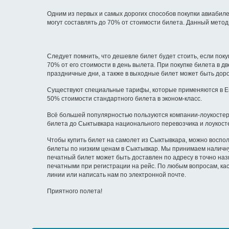
Одним из первых и самых дорогих способов покупки авиабиле
могут составлять до 70% от стоимости билета. Данный метод
Следует помнить, что дешевле билет будет стоить, если поку
70% от его стоимости в день вылета. При покупке билета в 
праздничные дни, а также в выходные билет может быть доро
Существуют специальные тарифы, которые применяются в Ев
50% стоимости стандартного билета в эконом-класс.
Всё большей популярностью пользуются компании-лоукостеры
билета до Сыктывкара национального перевозчика и лоукост
Чтобы купить билет на самолет из Сыктывкара, можно воспол
билеты по низким ценам в Сыктывкар. Мы принимаем наличну
печатный билет может быть доставлен по адресу в точно наз
печатными при регистрации на рейс. По любым вопросам, ка
линии или написать нам по электронной почте.
Приятного полета!